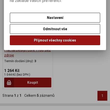
na základě vašich preferencí.
Nastavení
Odmítnout vše
Přijmout všechny cookies
Fractal Design Core 1100, bez
zdroje
Termín dodání (dny):
3
1 264 Kč
1 044 Kč (bez DPH:)
Koupit
Strana
1
z
1
Celkem
5
záznamů
1