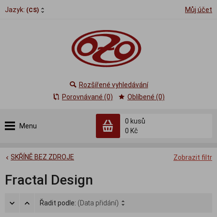
Jazyk:
Můj účet
(CS)
Rozšířené vyhledávání
Porovnávané (0)
Oblíbené (0)
0
kusů
Menu
0 Kč
SKŘÍNĚ BEZ ZDROJE
Zobrazit filtr
Fractal Design
Řadit podle:
(Data přidání)