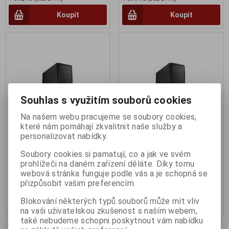
Koupit
Koupit
Souhlas s využitím souborů cookies
Na našem webu pracujeme se soubory cookies,
které nám pomáhají zkvalitnit naše služby a
personalizovat nabídky.
Fractal Design Core 2500
Fractal Design Core 2300
Soubory cookies si pamatují, co a jak ve svém
Termín dodání (dny):
14
Termín dodání (dny):
14
prohlížeči na daném zařízení děláte. Díky tomu
webová stránka funguje podle vás a je schopná se
1 636 Kč
1 382 Kč
přizpůsobit vašim preferencím.
1 352 Kč (bez DPH:)
1 142 Kč (bez DPH:)
Blokování některých typů souborů může mít vliv
Koupit
Koupit
na vaši uživatelskou zkušenost s naším webem,
také nebudeme schopni poskytnout vám nabídku