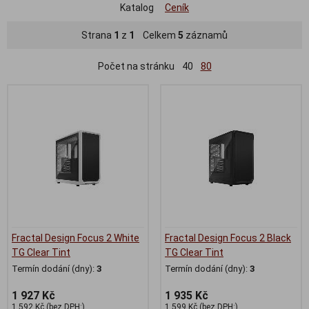
Katalog
Ceník
Strana
1
z
1
Celkem
5
záznamů
Počet na stránku
40
80
Fractal Design Focus 2 White
Fractal Design Focus 2 Black
TG Clear Tint
TG Clear Tint
Termín dodání (dny):
3
Termín dodání (dny):
3
1 927 Kč
1 935 Kč
1 592 Kč (bez DPH:)
1 599 Kč (bez DPH:)