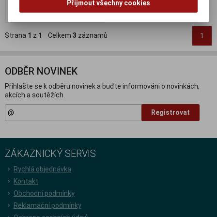
Přijmout všechny cookies
Koupit
Strana
1
z
1
Celkem
3
záznamů
1
ODBĚR NOVINEK
Přihlašte se k odběru novinek a buďte informováni o novinkách,
akcích a soutěžích.
Registrovat
ZÁKAZNICKÝ SERVIS
Rychlá objednávka
Kontakt
Obchodní podmínky
Reklamační podmínky