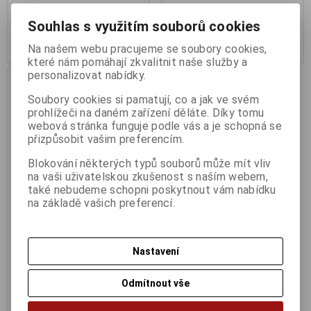
197 Kč
327 Kč
162 Kč (bez DPH:)
270 Kč (bez DPH:)
Souhlas s využitím souborů cookies
Koupit
Koupit
Na našem webu pracujeme se soubory cookies,
které nám pomáhají zkvalitnit naše služby a
personalizovat nabídky.
Soubory cookies si pamatují, co a jak ve svém
prohlížeči na daném zařízení děláte. Díky tomu
webová stránka funguje podle vás a je schopná se
přizpůsobit vašim preferencím.
Blokování některých typů souborů může mít vliv
na vaši uživatelskou zkušenost s naším webem,
také nebudeme schopni poskytnout vám nabídku
na základě vašich preferencí.
herní myš Trust GXT 782 +
podložka Trust
Nastavení
Termín dodání (dny):
1
Odmítnout vše
423 Kč
349 Kč (bez DPH:)