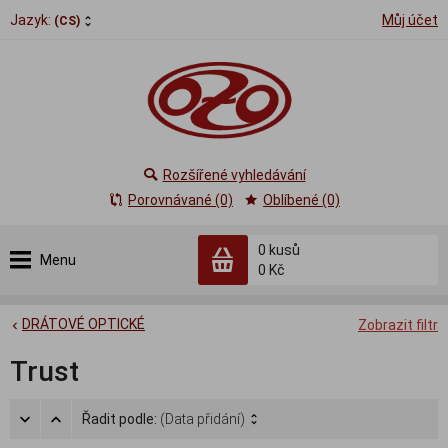
Jazyk:
Můj účet
(CS)
Rozšířené vyhledávání
Porovnávané (0)
Oblíbené (0)
0
kusů
Menu
0 Kč
DRÁTOVÉ OPTICKÉ
Zobrazit filtr
Trust
Řadit podle:
(Data přidání)