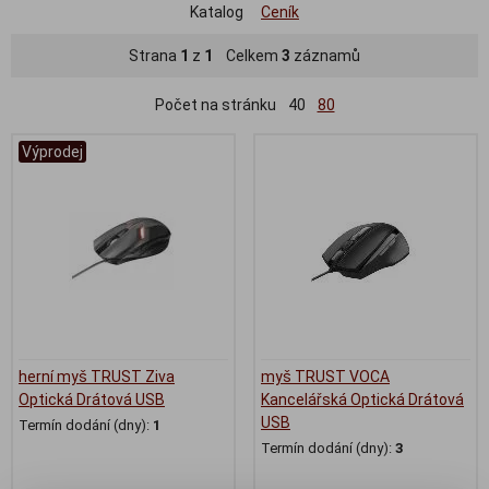
Katalog
Ceník
Strana
1
z
1
Celkem
3
záznamů
Počet na stránku
40
80
Výprodej
herní myš TRUST Ziva
myš TRUST VOCA
Optická Drátová USB
Kancelářská Optická Drátová
USB
Termín dodání (dny):
1
Termín dodání (dny):
3