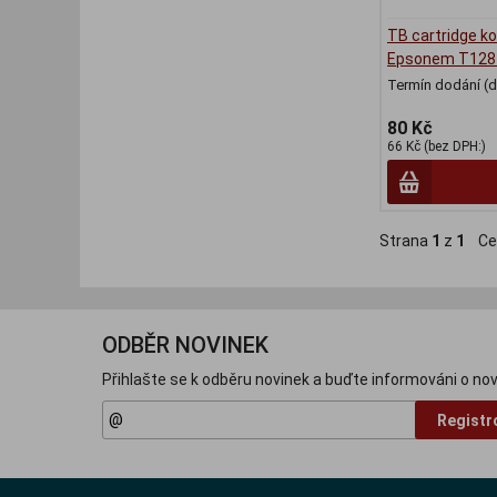
TB cartridge ko
Epsonem T128
Termín dodání (d
80 Kč
66 Kč (bez DPH:)
Strana
1
z
1
Ce
ODBĚR NOVINEK
Přihlašte se k odběru novinek a buďte informováni o nov
Registr