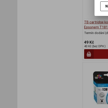
N
TB cartridge ko
Epsonem T181
Termín dodání (d
49 Kč
40 Kč (bez DPH:)