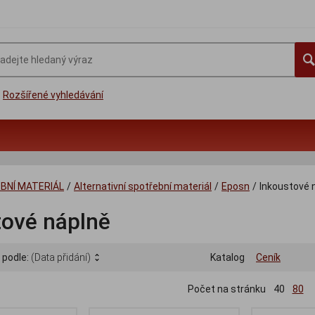
Rozšířené vyhledávání
BNÍ MATERIÁL
/
Alternativní spotřební materiál
/
Eposn
/
Inkoustové 
tové náplně
 podle:
(Data přidání)
Katalog
Ceník
Počet na stránku
40
80