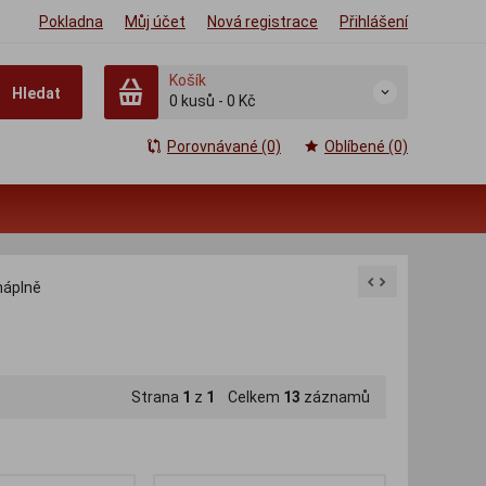
Pokladna
Můj účet
Nová registrace
Přihlášení
Košík
Hledat
0
kusů
-
0 Kč
Porovnávané (0)
Oblíbené (0)
náplně
Strana
1
z
1
Celkem
13
záznamů