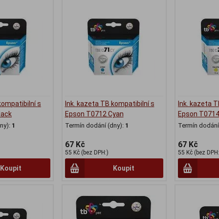
kompatibilní s
Ink. kazeta TB kompatibilní s
Ink. kazeta T
lack
Epson T0712 Cyan
Epson T0714
ny):
1
Termín dodání (dny):
1
Termín dodání 
67 Kč
67 Kč
55 Kč (bez DPH:)
55 Kč (bez DPH:
Koupit
Koupit