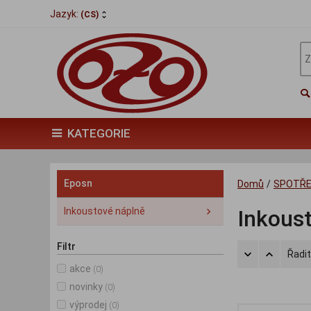
Jazyk:
(CS)
KATEGORIE
Eposn
Domů
/
SPOTŘE
Inkoustové náplně
Inkous
Filtr
Řadit
akce
(0)
novinky
(0)
výprodej
(0)