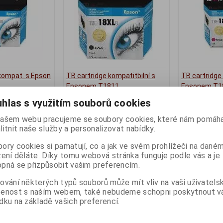
 kompat. s Epson
TB cartridge kompatitbilní s
TB cartridge 
Epsonem T1811
Epsonem T1
ny):
1
Termín dodání (dny):
3
Termín dodání 
hlas s využitím souborů cookies
49 Kč
49 Kč
ašem webu pracujeme se soubory cookies, které nám pomáha
40 Kč (bez DPH:)
40 Kč (bez DPH:
litnit naše služby a personalizovat nabídky.
Koupit
Koupit
ory cookies si pamatují, co a jak ve svém prohlížeči na dané
zení děláte. Díky tomu webová stránka funguje podle vás a je
pná se přizpůsobit vašim preferencím.
ování některých typů souborů může mít vliv na vaši uživatels
šenost s naším webem, také nebudeme schopni poskytnout 
dku na základě vašich preferencí.