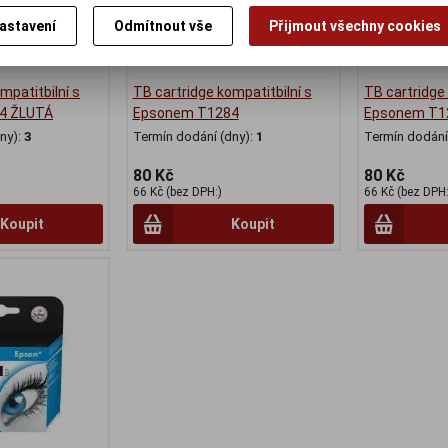
astavení
Odmítnout vše
Přijmout všechny cookies
mpatitbilní s
TB cartridge kompatitbilní s
TB cartridge 
4 ŽLUTÁ
Epsonem T1284
Epsonem T1
ny):
3
Termín dodání (dny):
1
Termín dodání 
80 Kč
80 Kč
66 Kč (bez DPH:)
66 Kč (bez DPH:
Koupit
Koupit