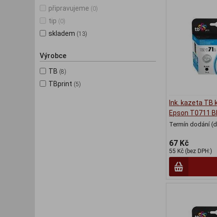
připravujeme
(0)
tip
(0)
skladem
(13)
Výrobce
TB
(8)
TBprint
(5)
Ink. kazeta TB 
Epson T0711 B
Termín dodání (d
67 Kč
55 Kč (bez DPH:)