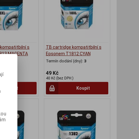
kompatitbilní s
TB cartridge kompatitbilní s
813 MAGENTA
Epsonem T1812 CYAN
(dny):
3
Termín dodání (dny):
3
49 Kč
jí
)
40 Kč (bez DPH:)
Koupit
Koupit
m
kou
vám