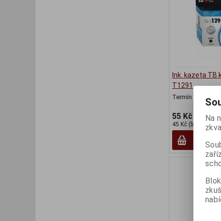
Ink. kazeta TB
T1291
Termín dodání (d
Sou
55 Kč
Na n
45 Kč (bez DPH:)
zkva
Soub
zaří
scho
Blok
zku
nabí