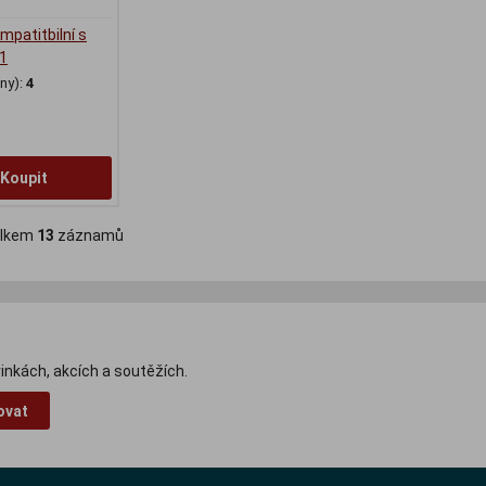
mpatitbilní s
1
ny):
4
Koupit
lkem
13
záznamů
inkách, akcích a soutěžích.
ovat