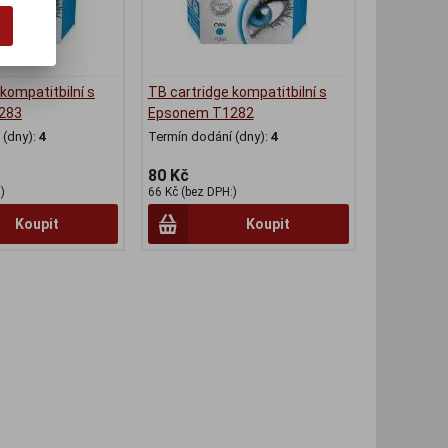
kompatitbilní s
TB cartridge kompatitbilní s
283
Epsonem T1282
(dny):
4
Termín dodání (dny):
4
80 Kč
)
66 Kč (bez DPH:)
Koupit
Koupit