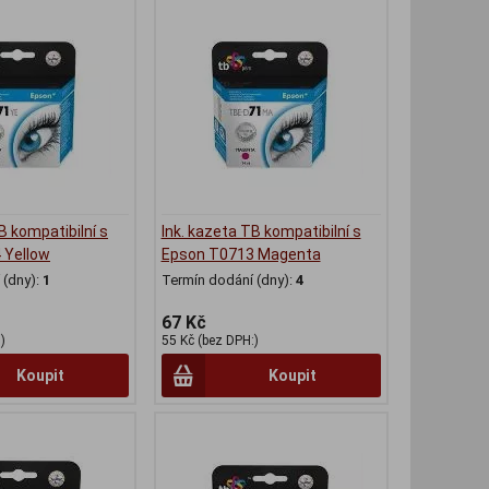
B kompatibilní s
Ink. kazeta TB kompatibilní s
 Yellow
Epson T0713 Magenta
(dny):
1
Termín dodání (dny):
4
67 Kč
)
55 Kč (bez DPH:)
Koupit
Koupit