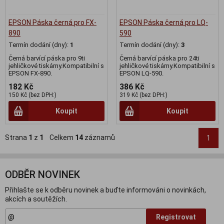
EPSON Páska černá pro FX-
EPSON Páska černá pro LQ-
890
590
Termín dodání (dny):
1
Termín dodání (dny):
3
Černá barvící páska pro 9ti
Černá barvící páska pro 24ti
jehličkové tiskárny.Kompatibilní s
jehličkové tiskárny.Kompatibilní s
EPSON FX-890.
EPSON LQ-590.
182 Kč
386 Kč
150 Kč (bez DPH:)
319 Kč (bez DPH:)
Koupit
Koupit
Strana
1
z
1
Celkem
14
záznamů
1
ODBĚR NOVINEK
Přihlašte se k odběru novinek a buďte informováni o novinkách,
akcích a soutěžích.
Registrovat