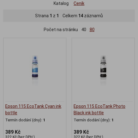
Katalog
Ceník
Strana
1
z
1
Celkem
14
záznamů
Počet na stránku
40
80
Epson 115 EcoTank Cyan ink
Epson 115 EcoTank Photo
bottle
Black ink bottle
Termín dodání (dny):
1
Termín dodání (dny):
1
389 Kč
389 Kč
322 Kč (bez DPH:)
322 Kč (bez DPH:)