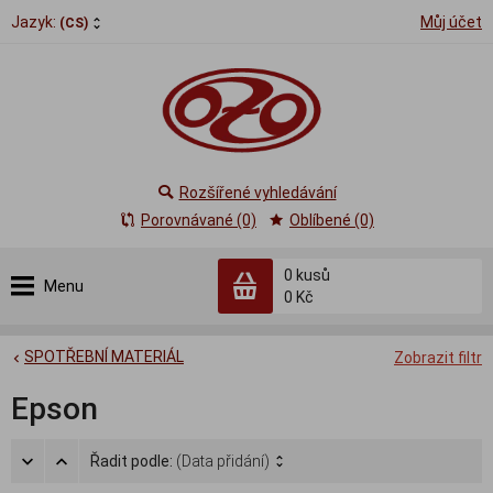
Jazyk:
Můj účet
(CS)
Rozšířené vyhledávání
Porovnávané (0)
Oblíbené (0)
0
kusů
Menu
0 Kč
SPOTŘEBNÍ MATERIÁL
Zobrazit filtr
Epson
Řadit podle:
(Data přidání)