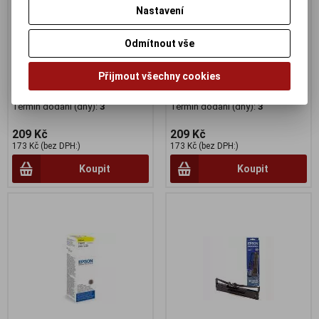
Nastavení
Odmítnout vše
Epson T6642 Cyan ink
Epson T6643 Magenta ink
Přijmout všechny cookies
container 70ml pro L100/200
cont. 70ml pro L100/200
Termín dodání (dny):
3
Termín dodání (dny):
3
209 Kč
209 Kč
173 Kč (bez DPH:)
173 Kč (bez DPH:)
Koupit
Koupit