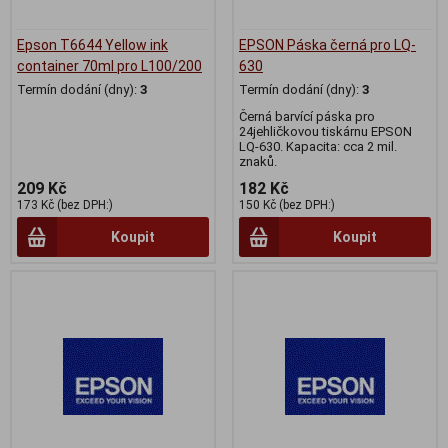
Epson T6644 Yellow ink
EPSON Páska černá pro LQ-
container 70ml pro L100/200
630
Termín dodání (dny):
3
Termín dodání (dny):
3
Černá barvící páska pro
24jehličkovou tiskárnu EPSON
LQ-630. Kapacita: cca 2 mil.
znaků.
209 Kč
182 Kč
173 Kč (bez DPH:)
150 Kč (bez DPH:)
Koupit
Koupit