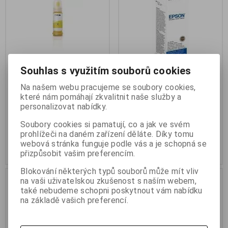
Souhlas s využitím souborů cookies
Epson 115 EcoTank Yellow ink
Epson T6641 Black ink
Na našem webu pracujeme se soubory cookies,
bottle
container 70ml pro L100/200
které nám pomáhají zkvalitnit naše služby a
personalizovat nabídky.
Termín dodání (dny):
1
Termín dodání (dny):
3
Soubory cookies si pamatují, co a jak ve svém
389 Kč
209 Kč
prohlížeči na daném zařízení děláte. Díky tomu
322 Kč (bez DPH:)
173 Kč (bez DPH:)
webová stránka funguje podle vás a je schopná se
Koupit
Koupit
přizpůsobit vašim preferencím.
Blokování některých typů souborů může mít vliv
na vaši uživatelskou zkušenost s naším webem,
také nebudeme schopni poskytnout vám nabídku
na základě vašich preferencí.