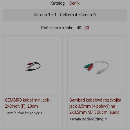
Katalog
Ceník
Strana
1
z
1
Celkem
4
záznamů
Počet na stránku
40
80
GEMBIRD kabel minijack -
Gembird kabelová rozdvojka
2xCinch (F), 20cm
jack 3,5mm (4 pólový) na
2x3,5mm M/ F, 20cm, audio
Termín dodání (dny):
1
Termín dodání (dny):
1