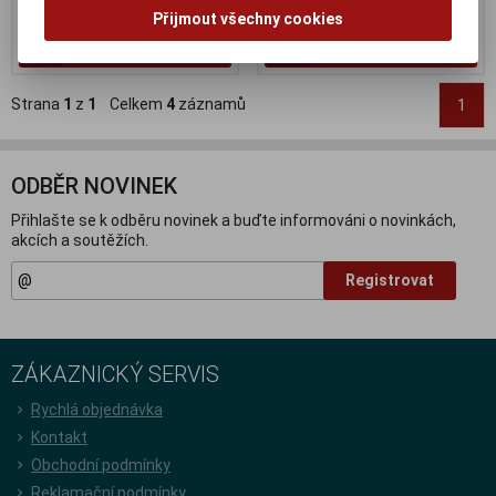
60 Kč (bez DPH:)
20 Kč (bez DPH:)
Přijmout všechny cookies
Koupit
Koupit
Strana
1
z
1
Celkem
4
záznamů
1
ODBĚR NOVINEK
Přihlašte se k odběru novinek a buďte informováni o novinkách,
akcích a soutěžích.
Registrovat
ZÁKAZNICKÝ SERVIS
Rychlá objednávka
Kontakt
Obchodní podmínky
Reklamační podmínky