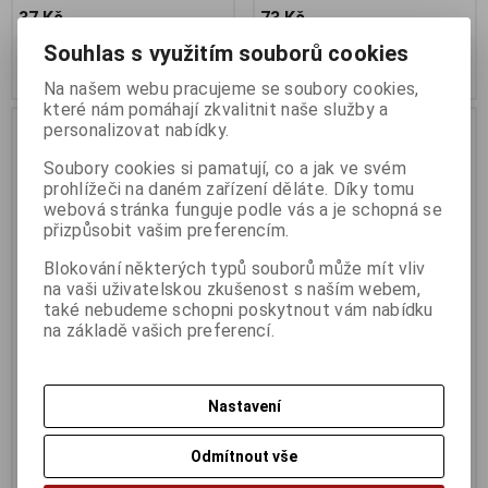
37 Kč
73 Kč
30 Kč (bez DPH:)
60 Kč (bez DPH:)
Souhlas s využitím souborů cookies
Koupit
Koupit
Na našem webu pracujeme se soubory cookies,
které nám pomáhají zkvalitnit naše služby a
personalizovat nabídky.
Soubory cookies si pamatují, co a jak ve svém
prohlížeči na daném zařízení děláte. Díky tomu
webová stránka funguje podle vás a je schopná se
přizpůsobit vašim preferencím.
Blokování některých typů souborů může mít vliv
na vaši uživatelskou zkušenost s naším webem,
také nebudeme schopni poskytnout vám nabídku
na základě vašich preferencí.
PremiumCord Adaptér
Adaptér Stereo Jack2,5mm-
4pólový jack3,5mm pro
3,5mm Jack MF
sluchátka a mikrofon
Termín dodání (dny):
4
Nastavení
Termín dodání (dny):
1
Odmítnout vše
73 Kč
25 Kč