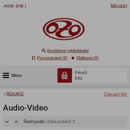
Jazyk:
Můj účet
(CS)
Rozšířené vyhledávání
Porovnávané (0)
Oblíbené (0)
0
kusů
Menu
0 Kč
REDUKCE
Zobrazit filtr
Audio-Video
Řadit podle:
(Data přidání)