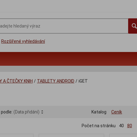
Rozšířené vyhledávání
 A ČTEČKY KNIH
/
TABLETY ANDROID
/
iGET
 podle:
(Data přidání)
Katalog
Ceník
Počet na stránku
40
80