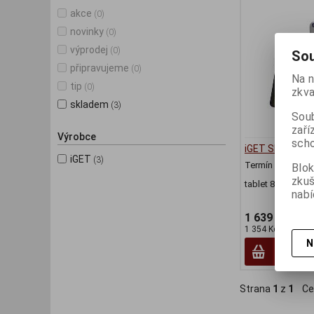
akce
(0)
novinky
(0)
výprodej
(0)
Sou
připravujeme
(0)
Na n
tip
(0)
zkva
skladem
(3)
Soub
zaří
Výrobce
scho
iGET SMART W8
iGET
(3)
Termín dodání (d
Blok
zku
tablet 8", Androi
nabí
1 639 Kč
1 354 Kč (bez DPH
N
Strana
1
z
1
Ce