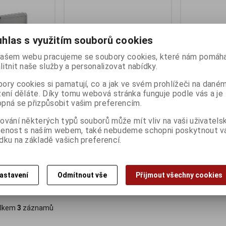
hlas s využitím souborů cookies
ašem webu pracujeme se soubory cookies, které nám pomáha
litnit naše služby a personalizovat nabídky.
ory cookies si pamatují, co a jak ve svém prohlížeči na dané
zení děláte. Díky tomu webová stránka funguje podle vás a je
pná se přizpůsobit vašim preferencím.
4 Space Grey
iGET SMART W8 Kids Pink,
iGET SMART W
dětský tablet 8"
dětský tablet
ny):
3
ování některých typů souborů může mít vliv na vaši uživatels
šenost s naším webem, také nebudeme schopni poskytnout 
Termín dodání (dny):
3
Termín dodání 
d 13
dku na základě vašich preferencí.
tablet 8", Android 14
tablet 8", Andr
1 747 Kč
2 037 Kč
:)
1 443 Kč (bez DPH:)
1 683 Kč (bez D
astavení
Odmítnout vše
Přijmout všechny cookies
Koupit
Koupit
lkem
3
záznamů