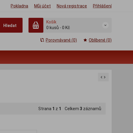
Pokladna
Můj účet
Nová registrace
Přihlášení
Košík
Hledat
0
kusů
-
0 Kč
Porovnávané (0)
Oblíbené (0)
Strana
1
z
1
Celkem
3
záznamů