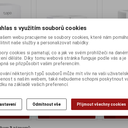
hlas s využitím souborů cookies
ašem webu pracujeme se soubory cookies, které nám pomáha
litnit naše služby a personalizovat nabídky.
ory cookies si pamatují, co a jak ve svém prohlížeči na dané
zení děláte. Díky tomu webová stránka funguje podle vás a je
10 WiFi mini
TP-link Tapo P100(2-pack) WiFi
Tapo P100(1
pná se přizpůsobit vašim preferencím.
, Energy
chytrá zásuvka, 10A
Termín dodání 
A
ování některých typů souborů může mít vliv na vaši uživatels
Termín dodání (dny):
3
Mini chytrá Wi
šenost s naším webem, také nebudeme schopni poskytnout 
ny):
3
Mini chytrá Wi-Fi zásuvka
dku na základě vašich preferencí.
ka s měřením
549 Kč
439 Kč
454 Kč (bez DPH:)
363 Kč (bez DP
astavení
Odmítnout vše
Přijmout všechny cookies
Koupit
Koupit