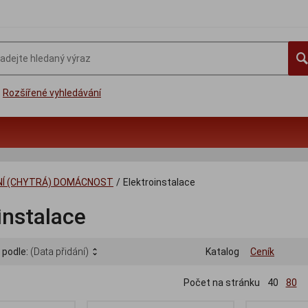
Rozšířené vyhledávání
LNÍ (CHYTRÁ) DOMÁCNOST
/
Elektroinstalace
instalace
 podle:
(Data přidání)
Katalog
Ceník
Počet na stránku
40
80