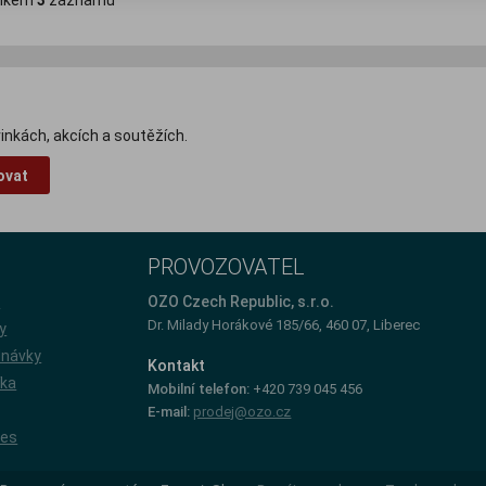
lkem
3
záznamů
inkách, akcích a soutěžích.
ovat
PROVOZOVATEL
e
OZO Czech Republic, s.r.o.
Dr. Milady Horákové 185/66, 460 07, Liberec
y
dnávky
Kontakt
íka
Mobilní telefon:
+420 739 045 456
E-mail:
prodej@ozo.cz
ies