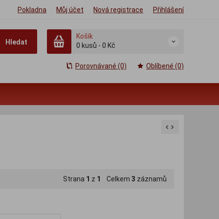
Pokladna
Můj účet
Nová registrace
Přihlášení
Košík
Hledat
0
kusů
-
0 Kč
Porovnávané (0)
Oblíbené (0)
Strana
1
z
1
Celkem
3
záznamů