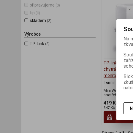
připravujeme
(0)
tip
(0)
skladem
(3)
Sou
Výrobce
Na n
TP-Link
zkva
(3)
Soub
zaří
TP-link Tapo P1
scho
chytrá zásuvka
monitoring, 16
Blok
zku
Termín dodání (d
nabí
Mini Wi-Fi zásuv
spotřeby
419 Kč
347 Kč (bez DPH:)
N