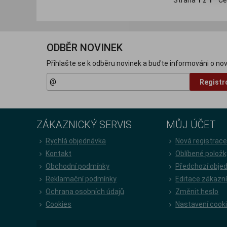
Strana
1
z
1
Ce
ODBĚR NOVINEK
Přihlašte se k odběru novinek a buďte informováni o nov
Registr
ZÁKAZNICKÝ SERVIS
MŮJ ÚČET
Rychlá objednávka
Nová registrac
Kontakt
Oblíbené položk
Obchodní podmínky
Předchozí obje
Reklamační podmínky
Editace zákazn
Ochrana osobních údajů
Změnit heslo
Cookies
Nastavení cook