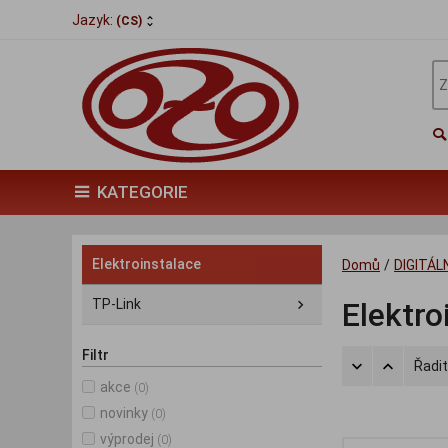
Jazyk:
(CS)
KATEGORIE
Elektroinstalace
Domů
/
DIGITÁ
TP-Link
Elektro
Filtr
Řadit
akce
(0)
novinky
(0)
výprodej
(0)