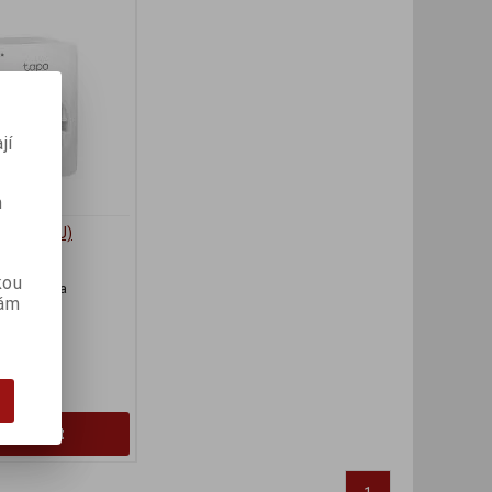
jí
m
-pack)(EU)
(dny):
3
kou
-Fi zásuvka
vám
H:)
Koupit