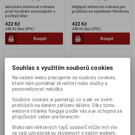
Absolutní antivirová ochrana
Nejlepší antivirová ochrana pro
proti hrozbám souvisejícím s
počítače se systémem Windows
počítači Mac
422 Kč
422 Kč
348 Kč (bez DPH:)
348 Kč (bez DPH:)
Koupit
Koupit
Souhlas s využitím souborů cookies
Na našem webu pracujeme se soubory cookies,
které nám pomáhají zkvalitnit naše služby a
personalizovat nabídky.
Soubory cookies si pamatují, co a jak ve svém
prohlížeči na daném zařízení děláte. Díky tomu
webová stránka funguje podle vás a je schopná se
CSP NCE Microsoft Copilot
Acronis True Image 2025 3
přizpůsobit vašim preferencím.
for Microsoft 365 - roční
POČÍTAČE elektronická
Blokování některých typů souborů může mít vliv
licence
Termín dodání (dny):
skladem
na vaši uživatelskou zkušenost s naším webem,