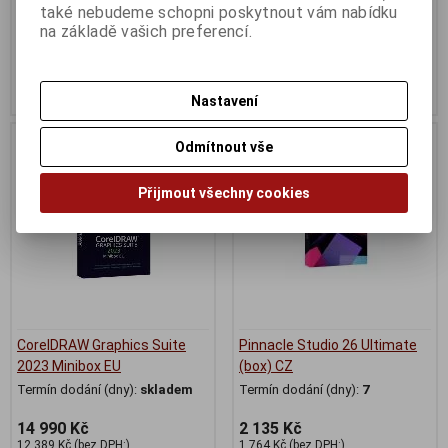
Termín dodání (dny):
skladem
také nebudeme schopni poskytnout vám nabídku
na základě vašich preferencí.
10 963 Kč
2 820 Kč
9 060 Kč (bez DPH:)
2 330 Kč (bez DPH:)
Koupit
Koupit
Nastavení
Odmítnout vše
Přijmout všechny cookies
CorelDRAW Graphics Suite
Pinnacle Studio 26 Ultimate
2023 Minibox EU
(box) CZ
Termín dodání (dny):
skladem
Termín dodání (dny):
7
14 990 Kč
2 135 Kč
12 389 Kč (bez DPH:)
1 764 Kč (bez DPH:)