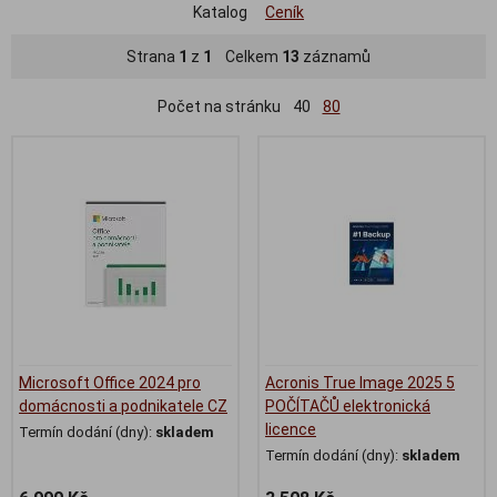
Katalog
Ceník
Strana
1
z
1
Celkem
13
záznamů
Počet na stránku
40
80
Microsoft Office 2024 pro
Acronis True Image 2025 5
domácnosti a podnikatele CZ
POČÍTAČŮ elektronická
licence
Termín dodání (dny):
skladem
Termín dodání (dny):
skladem