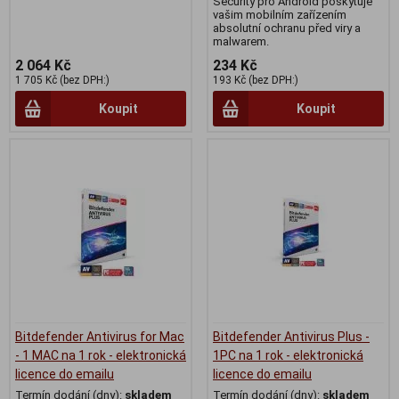
Security pro Android poskytuje
vašim mobilním zařízením
absolutní ochranu před viry a
malwarem.
2 064 Kč
234 Kč
1 705 Kč (bez DPH:)
193 Kč (bez DPH:)
Koupit
Koupit
Bitdefender Antivirus for Mac
Bitdefender Antivirus Plus -
- 1 MAC na 1 rok - elektronická
1PC na 1 rok - elektronická
licence do emailu
licence do emailu
Termín dodání (dny):
skladem
Termín dodání (dny):
skladem