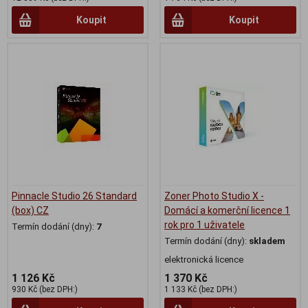
Koupit
Koupit
Pinnacle Studio 26 Standard
Zoner Photo Studio X -
(box) CZ
Domácí a komerční licence 1
rok pro 1 uživatele
Termín dodání (dny):
7
Termín dodání (dny):
skladem
elektronická licence
1 126 Kč
1 370 Kč
930 Kč (bez DPH:)
1 133 Kč (bez DPH:)