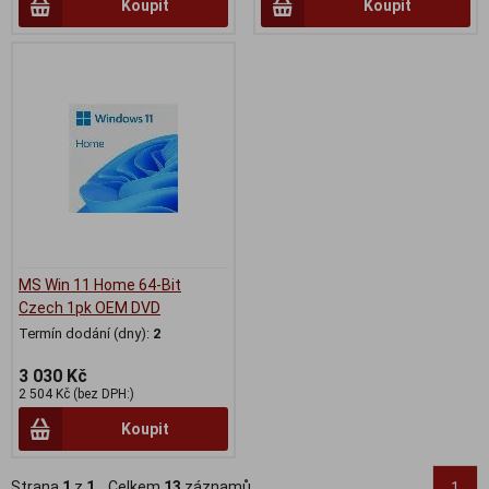
Koupit
Koupit
MS Win 11 Home 64-Bit
Czech 1pk OEM DVD
Termín dodání (dny):
2
3 030 Kč
2 504 Kč (bez DPH:)
Koupit
Strana
1
z
1
Celkem
13
záznamů
1