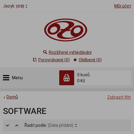
Jazyk:
Můj účet
(CS)
Rozšířené vyhledávání
Porovnávané (0)
Oblíbené (0)
0
kusů
Menu
0 Kč
Domů
Zobrazit filtr
SOFTWARE
Řadit podle:
(Data přidání)