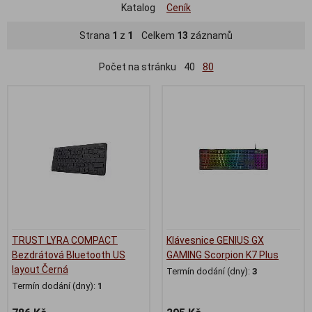
Katalog
Ceník
Strana
1
z
1
Celkem
13
záznamů
Počet na stránku
40
80
TRUST LYRA COMPACT
Klávesnice GENIUS GX
Bezdrátová Bluetooth US
GAMING Scorpion K7 Plus
layout Černá
Termín dodání (dny):
3
Termín dodání (dny):
1