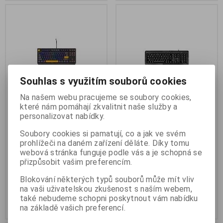
Souhlas s využitím souborů cookies
Na našem webu pracujeme se soubory cookies,
které nám pomáhají zkvalitnit naše služby a
Genesis herní klávesnice
Klávesnice Genius KB-118
personalizovat nabídky.
THOR 230 US layout Naval
USB Černá
Soubory cookies si pamatují, co a jak ve svém
Blue Positive
Termín dodání (dny):
3
prohlížeči na daném zařízení děláte. Díky tomu
Termín dodání (dny):
3
webová stránka funguje podle vás a je schopná se
TKL/RGB/Outemu
přizpůsobit vašim preferencím.
Panda/Drátová USB
Blokování některých typů souborů může mít vliv
1 242 Kč
170 Kč
na vaši uživatelskou zkušenost s naším webem,
1 026 Kč (bez DPH:)
140 Kč (bez DPH:)
také nebudeme schopni poskytnout vám nabídku
Koupit
Koupit
na základě vašich preferencí.