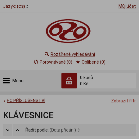
Jazyk:
Můj účet
(CS)
Rozšířené vyhledávání
Porovnávané (0)
Oblíbené (0)
0
kusů
Menu
0 Kč
PC PŘÍSLUŠENSTVÍ
Zobrazit filtr
KLÁVESNICE
Řadit podle:
(Data přidání)