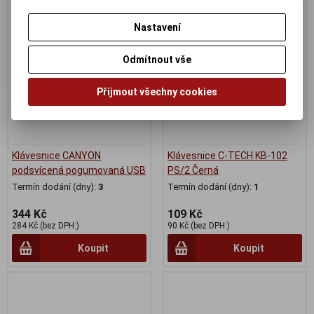
Nastavení
Odmítnout vše
Přijmout všechny cookies
Klávesnice CANYON
Klávesnice C-TECH KB-102
podsvícená pogumovaná USB
PS/2 Černá
Termín dodání (dny):
3
Termín dodání (dny):
1
344 Kč
109 Kč
284 Kč (bez DPH:)
90 Kč (bez DPH:)
Koupit
Koupit