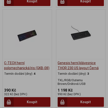
Koupit
Koupit
C-TECH herní
Genesis herní klávesnice
polomechanická Iris (GKB-08)
THOR 230 US layout Černá
Termín dodání (dny):
4
Termín dodání (dny):
3
TKL/RGB/Outemu
Brown/Drátová USB
390 Kč
1 198 Kč
322 Kč (bez DPH:)
990 Kč (bez DPH:)
Koupit
Koupit