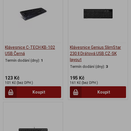
Klávesnice C-TECH KB-102
Klávesnice Genius SlimStar
USB Černá
230 II Drátová USB CZ-SK
layout
Termín dodání (dny):
1
Termín dodání (dny):
3
123 Kč
195 Kč
101 Kč (bez DPH:)
161 Kč (bez DPH:)
Koupit
Koupit