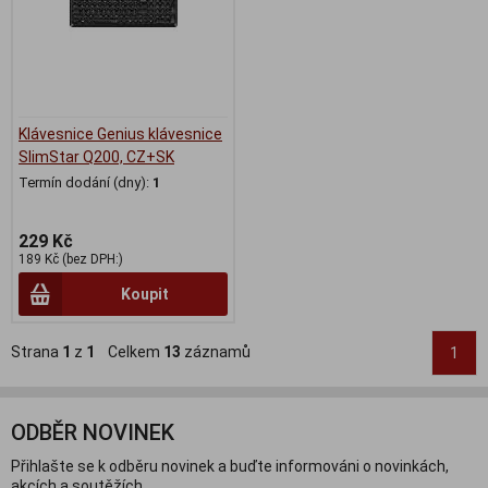
Klávesnice Genius klávesnice
SlimStar Q200, CZ+SK
Termín dodání (dny):
1
229 Kč
189 Kč (bez DPH:)
Koupit
Strana
1
z
1
Celkem
13
záznamů
1
ODBĚR NOVINEK
Přihlašte se k odběru novinek a buďte informováni o novinkách,
akcích a soutěžích.