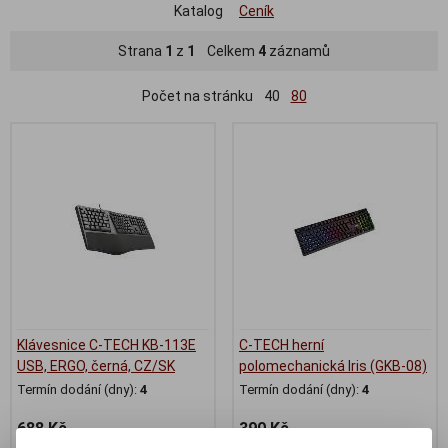
Katalog
Ceník
Strana
1
z
1
Celkem
4
záznamů
Počet na stránku
40
80
Klávesnice C-TECH KB-113E
C-TECH herní
USB, ERGO, černá, CZ/SK
polomechanická Iris (GKB-08)
Termín dodání (dny):
4
Termín dodání (dny):
4
688 Kč
390 Kč
568 Kč (bez DPH:)
322 Kč (bez DPH:)