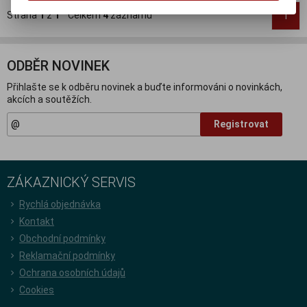
Strana
1
z
1
Celkem
4
záznamů
1
ODBĚR NOVINEK
Přihlašte se k odběru novinek a buďte informováni o novinkách,
akcích a soutěžích.
Registrovat
ZÁKAZNICKÝ SERVIS
Rychlá objednávka
Kontakt
Obchodní podmínky
Reklamační podmínky
Ochrana osobních údajů
Cookies