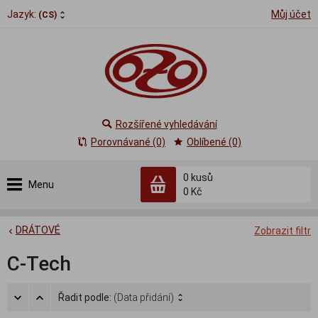
Jazyk:
Můj účet
(CS)
Rozšířené vyhledávání
Porovnávané (0)
Oblíbené (0)
0
kusů
Menu
0 Kč
DRÁTOVÉ
Zobrazit filtr
C-Tech
Řadit podle:
(Data přidání)