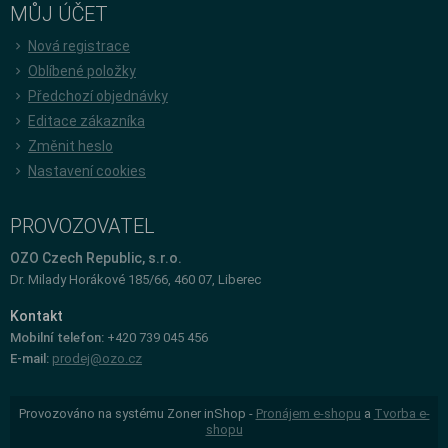
MŮJ ÚČET
Nová registrace
Oblíbené položky
Předchozí objednávky
Editace zákazníka
Změnit heslo
Nastavení cookies
PROVOZOVATEL
OZO Czech Republic, s.r.o.
Dr. Milady Horákové 185/66, 460 07, Liberec
Kontakt
Mobilní telefon:
+420 739 045 456
E-mail:
prodej@ozo.cz
Provozováno na systému Zoner inShop -
Pronájem e-shopu
a
Tvorba e-
shopu