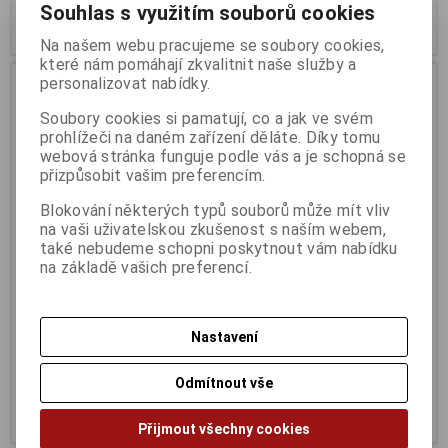
Souhlas s využitím souborů cookies
Koupit
Koupit
Na našem webu pracujeme se soubory cookies,
které nám pomáhají zkvalitnit naše služby a
personalizovat nabídky.
Soubory cookies si pamatují, co a jak ve svém
prohlížeči na daném zařízení děláte. Díky tomu
webová stránka funguje podle vás a je schopná se
přizpůsobit vašim preferencím.
Blokování některých typů souborů může mít vliv
na vaši uživatelskou zkušenost s naším webem,
také nebudeme schopni poskytnout vám nabídku
na základě vašich preferencí.
Klávesnice C-TECH KB-102
Klávesnice C-TECH KB-102
PS/2 Černá
USB Černá
Termín dodání (dny):
1
Termín dodání (dny):
1
Nastavení
109 Kč
123 Kč
Odmítnout vše
90 Kč (bez DPH:)
101 Kč (bez DPH:)
Koupit
Koupit
Přijmout všechny cookies