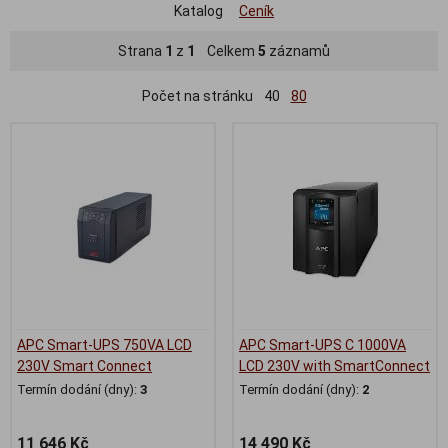
Katalog
Ceník
Strana
1
z
1
Celkem
5
záznamů
Počet na stránku
40
80
APC Smart-UPS 750VA LCD
APC Smart-UPS C 1000VA
230V Smart Connect
LCD 230V with SmartConnect
Termín dodání (dny):
3
Termín dodání (dny):
2
11 646 Kč
14 490 Kč