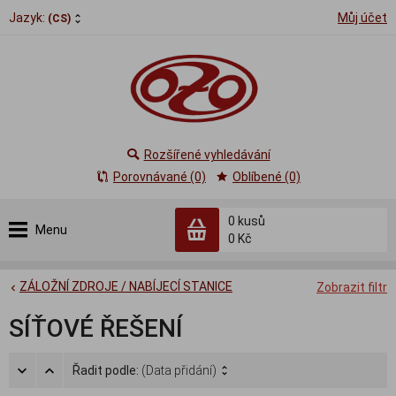
Jazyk:
Můj účet
(CS)
Rozšířené vyhledávání
Porovnávané (0)
Oblíbené (0)
0
kusů
Menu
0 Kč
ZÁLOŽNÍ ZDROJE / NABÍJECÍ STANICE
Zobrazit filtr
SÍŤOVÉ ŘEŠENÍ
Řadit podle:
(Data přidání)