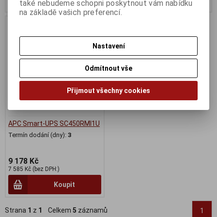
také nebudeme schopni poskytnout vám nabídku
na základě vašich preferencí.
Nastavení
Odmítnout vše
Přijmout všechny cookies
APC Smart-UPS SC450RMI1U
Termín dodání (dny):
3
9 178 Kč
7 585 Kč (bez DPH:)
Koupit
Strana
1
z
1
Celkem
5
záznamů
1