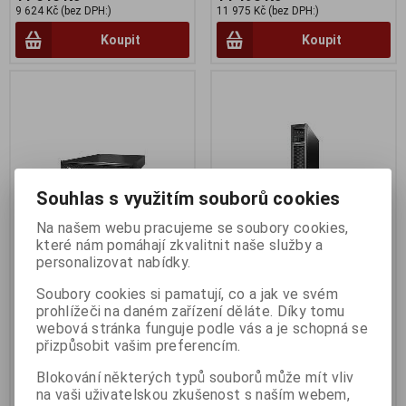
9 624 Kč (bez DPH:)
11 975 Kč (bez DPH:)
Koupit
Koupit
Souhlas s využitím souborů cookies
Na našem webu pracujeme se soubory cookies,
které nám pomáhají zkvalitnit naše služby a
personalizovat nabídky.
APC Smart-UPS X 1000VA
APC Smart-UPS X 750VA
Rack/Tower LCD 230V
Rack/Tower LCD 230V
Soubory cookies si pamatují, co a jak ve svém
prohlížeči na daném zařízení děláte. Díky tomu
Termín dodání (dny):
30
Termín dodání (dny):
14
webová stránka funguje podle vás a je schopná se
přizpůsobit vašim preferencím.
24 772 Kč
18 677 Kč
Blokování některých typů souborů může mít vliv
20 472 Kč (bez DPH:)
15 435 Kč (bez DPH:)
na vaši uživatelskou zkušenost s naším webem,
Koupit
Koupit