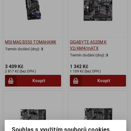
MSI MAG B550 TOMAHAWK
GIGABYTE A520M K
V2/AM4/mATX
Termín dodání (dny):
3
Termín dodání (dny):
3
3 409 Kč
1 342 Kč
2 817 Kč (bez DPH:)
1 109 Kč (bez DPH:)
Koupit
Koupit
Souhlas s využitím souborů cookies