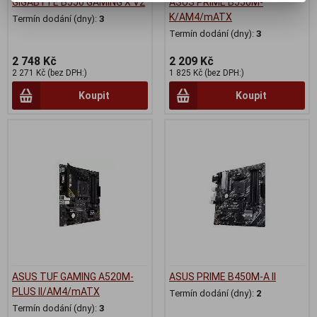
GIGABYTE B550 GAMING X V2
ASUS PRIME B550M-
K/AM4/mATX
Termín dodání (dny):
3
Termín dodání (dny):
3
2 748 Kč
2 209 Kč
2 271 Kč (bez DPH:)
1 825 Kč (bez DPH:)
Koupit
Koupit
ASUS TUF GAMING A520M-
ASUS PRIME B450M-A II
PLUS II/AM4/mATX
Termín dodání (dny):
2
Termín dodání (dny):
3