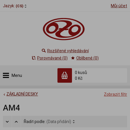
Jazyk:
Můj účet
(CS)
Rozšířené vyhledávání
Porovnávané (0)
Oblíbené (0)
0
kusů
Menu
0 Kč
ZÁKLADNÍ DESKY
Zobrazit filtr
AM4
Řadit podle:
(Data přidání)