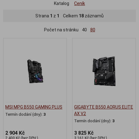
Katalog
Ceník
Strana
1
z
1
Celkem
18
záznamů
Počet na stránku
40
80
MSI MPG B550 GAMING PLUS
GIGABYTE B550 AORUS ELITE
AX V2
Termín dodání (dny):
3
Termín dodání (dny):
3
2 904 Kč
3 825 Kč
2 400 Kč (bez DPH:)
3 161 Kč (bez DPH:)