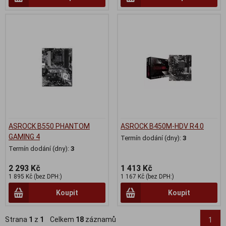
ASROCK B550 PHANTOM
ASROCK B450M-HDV R4.0
GAMING 4
Termín dodání (dny):
3
Termín dodání (dny):
3
2 293 Kč
1 413 Kč
1 895 Kč (bez DPH:)
1 167 Kč (bez DPH:)
Koupit
Koupit
Strana
1
z
1
Celkem
18
záznamů
1