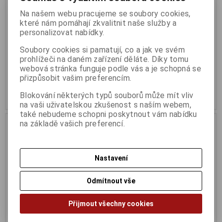
Na našem webu pracujeme se soubory cookies,
které nám pomáhají zkvalitnit naše služby a
personalizovat nabídky.
GIGABYTE B550M K
GIGABYTE A520M DS3H
Soubory cookies si pamatují, co a jak ve svém
Termín dodání (dny):
3
Termín dodání (dny):
3
prohlížeči na daném zařízení děláte. Díky tomu
webová stránka funguje podle vás a je schopná se
1 996 Kč
1 578 Kč
přizpůsobit vašim preferencím.
1 649 Kč (bez DPH:)
1 304 Kč (bez DPH:)
Blokování některých typů souborů může mít vliv
Koupit
Koupit
na vaši uživatelskou zkušenost s naším webem,
také nebudeme schopni poskytnout vám nabídku
na základě vašich preferencí.
Nastavení
Odmítnout vše
Přijmout všechny cookies