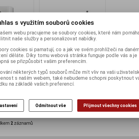
hlas s využitím souborů cookies
ašem webu pracujeme se soubory cookies, které nám pomáha
litnit naše služby a personalizovat nabídky.
ory cookies si pamatují, co a jak ve svém prohlížeči na dané
zení děláte. Díky tomu webová stránka funguje podle vás a je
pná se přizpůsobit vašim preferencím.
 bezdrátové
EVOLVEO Sonix bezd. detektor
ování některých typů souborů může mít vliv na vaši uživatels
ačítko
úrovně vody
šenost s naším webem, také nebudeme schopni poskytnout 
ny):
7
Termín dodání (dny):
4
dku na základě vašich preferencí.
389 Kč
321 Kč (bez DPH:)
astavení
Odmítnout vše
Přijmout všechny cookies
Koupit
Koupit
lkem
2
záznamů