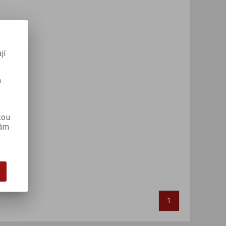
jí
m
kou
vám
1