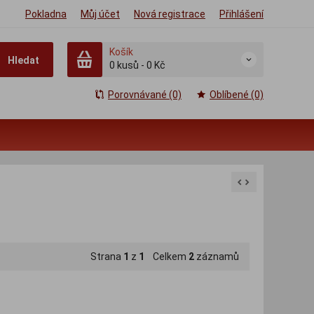
Pokladna
Můj účet
Nová registrace
Přihlášení
Košík
Hledat
0
kusů
-
0 Kč
Porovnávané (0)
Oblíbené (0)
Strana
1
z
1
Celkem
2
záznamů