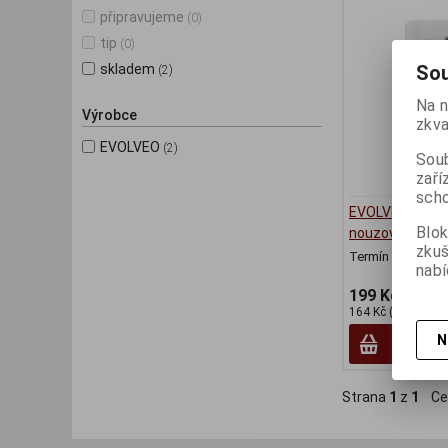
připravujeme
(0)
tip
(0)
Sou
skladem
(2)
Na n
Výrobce
zkva
EVOLVEO
(2)
Soub
zaří
scho
EVOLVEO Sonix
Blok
nouzové SOS tl
zku
Termín dodání (d
nabí
199 Kč
164 Kč (bez DPH:)
N
Strana
1
z
1
Ce