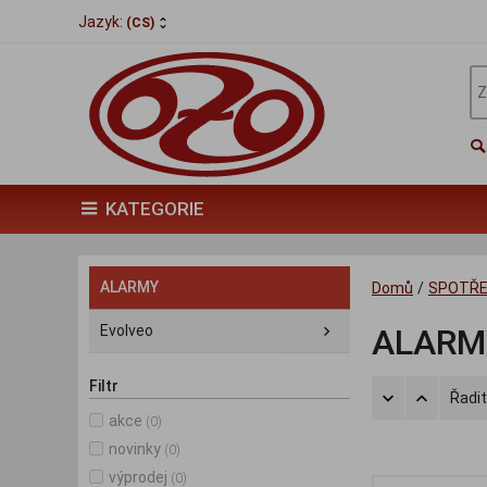
Jazyk:
(CS)
KATEGORIE
ALARMY
Domů
/
SPOTŘE
Evolveo
ALARM
Filtr
Řadit
akce
(0)
novinky
(0)
výprodej
(0)