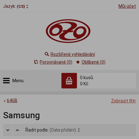
Jazyk:
Můj účet
(CS)
Rozšířené vyhledávání
Porovnávané (0)
Oblíbené (0)
0
kusů
Menu
0 Kč
64GB
Zobrazit filtr
Samsung
Řadit podle:
(Data přidání)