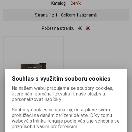
Katalog
Ceník
Strana
1
z
1
Celkem
1
záznamů
Počet na stránku
40
80
Souhlas s využitím souborů cookies
Na našem webu pracujeme se soubory cookies,
které nám pomáhají zkvalitnit naše služby a
personalizovat nabídky.
Samsung BAR Plus 64GB USB
3.2 šedá
Soubory cookies si pamatují, co a jak ve svém
prohlížeči na daném zařízení děláte. Díky tomu
Termín dodání (dny):
1
webová stránka funguje podle vás a je schopná se
439 Kč
přizpůsobit vašim preferencím.
362 Kč (bez DPH:)