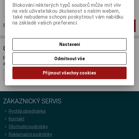
Blokování některých typů souborů může mít vliv
Koupit
na vaši uživatelskou zkušenost s naším webem,
také nebudeme schopni poskytnout vám nabídku
na základě vašich preferencí.
Strana
1
z
1
Celkem
1
záznamů
1
Nastavení
ODBĚR NOVINEK
Přihlašte se k odběru novinek a buďte informováni o novinkách,
Odmítnout vše
akcích a soutěžích.
Přijmout všechny cookies
Registrovat
ZÁKAZNICKÝ SERVIS
Rychlá objednávka
Kontakt
Obchodní podmínky
Reklamační podmínky