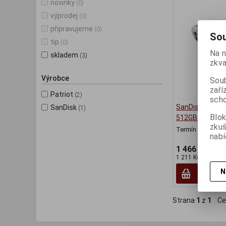
novinky
(0)
výprodej
(0)
připravujeme
(0)
Sou
tip
(0)
Na n
skladem
(3)
zkva
Výrobce
Soub
zaří
Patriot
(2)
scho
SanDisk Ultra D
SanDisk
(1)
Blok
512GB USB-A + 
zku
Termín dodání (d
nabí
1 466 Kč
1 211 Kč (bez DPH
N
Strana
1
z
1
Ce