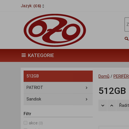
Jazyk:
(CS)
KATEGORIE
512GB
Domů
/
PERIFÉR
PATRIOT
512GB
Sandisk
Řadit
Filtr
akce
(0)