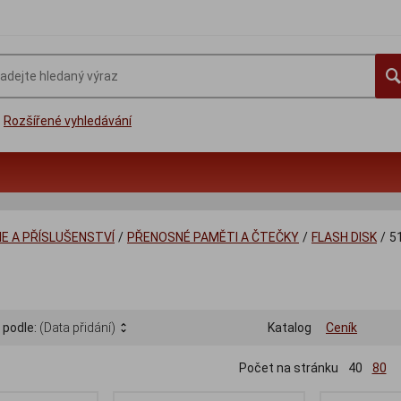
Rozšířené vyhledávání
IE A PŘÍSLUŠENSTVÍ
/
PŘENOSNÉ PAMĚTI A ČTEČKY
/
FLASH DISK
/
5
 podle:
(Data přidání)
Katalog
Ceník
Počet na stránku
40
80