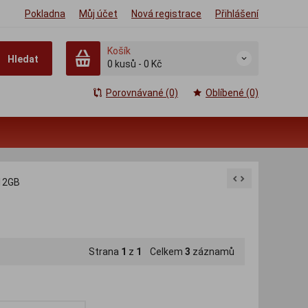
Pokladna
Můj účet
Nová registrace
Přihlášení
Košík
Hledat
0
kusů
-
0 Kč
Porovnávané (0)
Oblíbené (0)
12GB
Strana
1
z
1
Celkem
3
záznamů