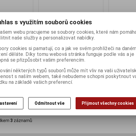
hlas s využitím souborů cookies
ašem webu pracujeme se soubory cookies, které nám pomáha
litnit naše služby a personalizovat nabídky.
ory cookies si pamatují, co a jak ve svém prohlížeči na dané
zení děláte. Díky tomu webová stránka funguje podle vás a je
pná se přizpůsobit vašim preferencím.
ual Drive Luxe
Patriott XPORTER CORE USB
Patriot RAG
ování některých typů souborů může mít vliv na vaši uživatels
USB-C Stříbrná
3.2 512GB
A + USB-C Č
šenost s naším webem, také nebudeme schopni poskytnout 
ny):
1
Termín dodání (dny):
5
Termín dodání 
dku na základě vašich preferencí.
927 Kč
989 Kč
:)
766 Kč (bez DPH:)
817 Kč (bez DP
astavení
Odmítnout vše
Přijmout všechny cookies
Koupit
Koupit
lkem
3
záznamů