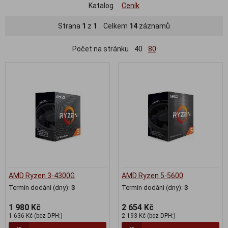
Katalog
Ceník
Strana
1
z
1
Celkem
14
záznamů
Počet na stránku
40
80
AMD Ryzen 3-4300G
AMD Ryzen 5-5600
Termín dodání (dny):
3
Termín dodání (dny):
3
1 980 Kč
2 654 Kč
1 636 Kč (bez DPH:)
2 193 Kč (bez DPH:)