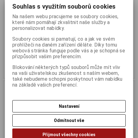
Souhlas s využitím souborů cookies
Na našem webu pracujeme se soubory cookies,
které nám pomáhají zkvalitnit naše služby a
personalizovat nabídky.
AMD Ryzen 5-5500
AMD Ryzen 5-5500GT
Soubory cookies si pamatují, co a jak ve svém
Termín dodání (dny):
3
Termín dodání (dny):
10
prohlížeči na daném zařízení děláte. Díky tomu
webová stránka funguje podle vás a je schopná se
1 992 Kč
2 886 Kč
přizpůsobit vašim preferencím.
1 646 Kč (bez DPH:)
2 385 Kč (bez DPH:)
Blokování některých typů souborů může mít vliv
Koupit
Koupit
na vaši uživatelskou zkušenost s naším webem,
také nebudeme schopni poskytnout vám nabídku
na základě vašich preferencí.
Nastavení
Odmítnout vše
Přijmout všechny cookies