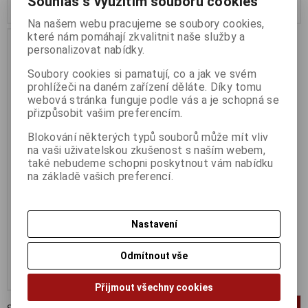
Souhlas s využitím souborů cookies
Koupit
Koupit
Na našem webu pracujeme se soubory cookies,
které nám pomáhají zkvalitnit naše služby a
personalizovat nabídky.
Soubory cookies si pamatují, co a jak ve svém
prohlížeči na daném zařízení děláte. Díky tomu
webová stránka funguje podle vás a je schopná se
přizpůsobit vašim preferencím.
Blokování některých typů souborů může mít vliv
na vaši uživatelskou zkušenost s naším webem,
také nebudeme schopni poskytnout vám nabídku
na základě vašich preferencí.
GIGABYTE B760M GAMING
DDR4
Termín dodání (dny):
3
Nastavení
2 522 Kč
2 084 Kč (bez DPH:)
Odmítnout vše
Koupit
Přijmout všechny cookies