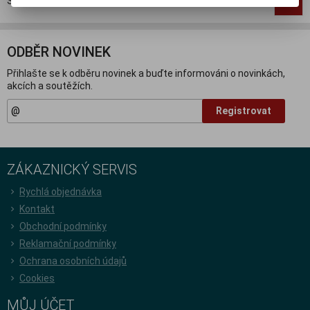
Strana
1
z
1
Celkem
3
záznamů
1
ODBĚR NOVINEK
Přihlašte se k odběru novinek a buďte informováni o novinkách,
akcích a soutěžích.
Registrovat
ZÁKAZNICKÝ SERVIS
Rychlá objednávka
Kontakt
Obchodní podmínky
Reklamační podmínky
Ochrana osobních údajů
Cookies
MŮJ ÚČET