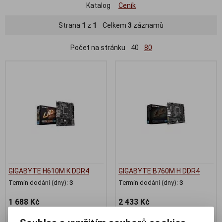
Katalog
Ceník
Strana
1
z
1
Celkem
3
záznamů
Počet na stránku
40
80
GIGABYTE H610M K DDR4
GIGABYTE B760M H DDR4
Termín dodání (dny):
3
Termín dodání (dny):
3
1 688 Kč
2 433 Kč
1 395 Kč (bez DPH:)
2 010 Kč (bez DPH:)