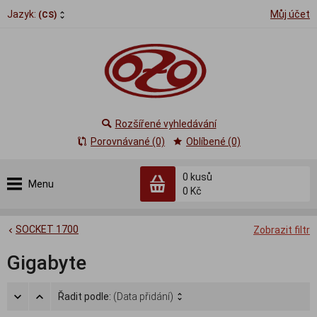
Jazyk:
Můj účet
(CS)
Rozšířené vyhledávání
Porovnávané (0)
Oblíbené (0)
0
kusů
Menu
0 Kč
SOCKET 1700
Zobrazit filtr
Gigabyte
Řadit podle:
(Data přidání)