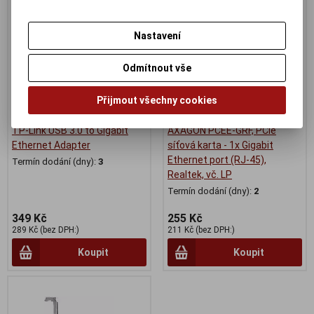
Nastavení
Odmítnout vše
Přijmout všechny cookies
TP-Link USB 3.0 to Gigabit
AXAGON PCEE-GRF, PCIe
Ethernet Adapter
síťová karta - 1x Gigabit
Ethernet port (RJ-45),
Termín dodání (dny):
3
Realtek, vč. LP
Termín dodání (dny):
2
349 Kč
255 Kč
289 Kč (bez DPH:)
211 Kč (bez DPH:)
Koupit
Koupit