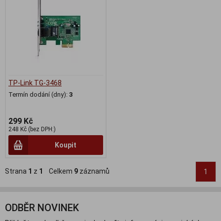
TP-Link TG-3468
Termín dodání (dny):
3
299 Kč
248 Kč (bez DPH:)
Koupit
Strana
1
z
1
Celkem
9
záznamů
1
ODBĚR NOVINEK