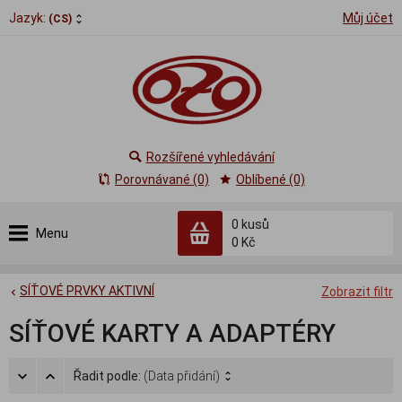
Jazyk:
Můj účet
(CS)
Rozšířené vyhledávání
Porovnávané (0)
Oblíbené (0)
0
kusů
Menu
0 Kč
SÍŤOVÉ PRVKY AKTIVNÍ
Zobrazit filtr
SÍŤOVÉ KARTY A ADAPTÉRY
Řadit podle:
(Data přidání)