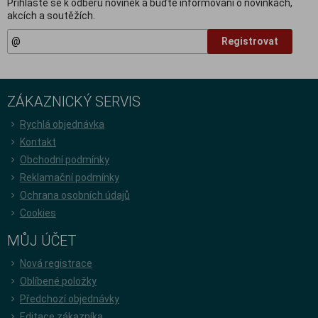
Přihlašte se k odběru novinek a buďte informováni o novinkách,
akcích a soutěžích.
Registrovat
ZÁKAZNICKÝ SERVIS
Rychlá objednávka
Kontakt
Obchodní podmínky
Reklamační podmínky
Ochrana osobních údajů
Cookies
MŮJ ÚČET
Nová registrace
Oblíbené položky
Předchozí objednávky
Editace zákazníka