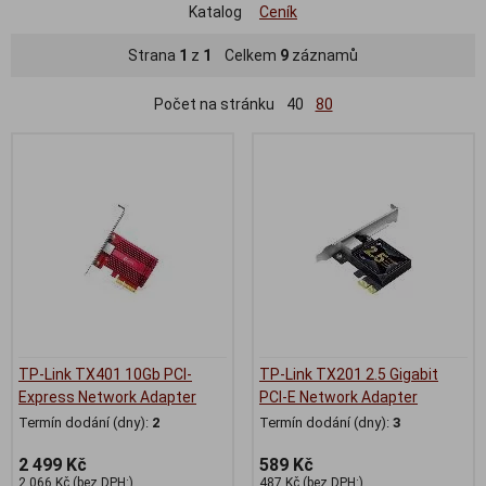
Katalog
Ceník
Strana
1
z
1
Celkem
9
záznamů
Počet na stránku
40
80
TP-Link TX401 10Gb PCI-
TP-Link TX201 2.5 Gigabit
Express Network Adapter
PCI-E Network Adapter
Termín dodání (dny):
2
Termín dodání (dny):
3
2 499 Kč
589 Kč
2 066 Kč (bez DPH:)
487 Kč (bez DPH:)