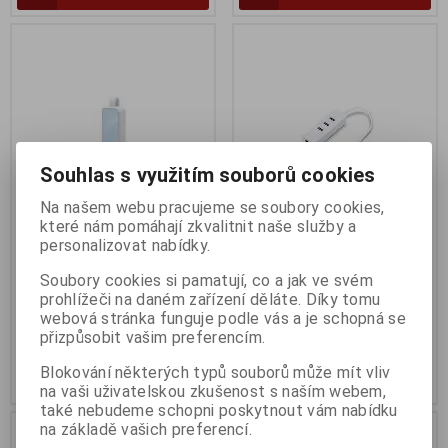
Souhlas s využitím souborů cookies
Na našem webu pracujeme se soubory cookies,
které nám pomáhají zkvalitnit naše služby a
personalizovat nabídky.
TP-Link USB 2.0 to 100Mbps
TP-Link USB 3.0 to Gigabit
Ethernet Adapter
Ethernet Adapter
Soubory cookies si pamatují, co a jak ve svém
Termín dodání (dny):
3
Termín dodání (dny):
3
prohlížeči na daném zařízení děláte. Díky tomu
webová stránka funguje podle vás a je schopná se
269 Kč
499 Kč
přizpůsobit vašim preferencím.
223 Kč (bez DPH:)
413 Kč (bez DPH:)
Blokování některých typů souborů může mít vliv
Koupit
Koupit
na vaši uživatelskou zkušenost s naším webem,
také nebudeme schopni poskytnout vám nabídku
na základě vašich preferencí.