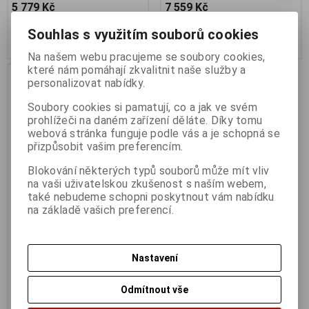
5 779 Kč
7 559 Kč
4 777 Kč (bez DPH:)
6 248 Kč (bez DPH:)
Souhlas s využitím souborů cookies
Koupit
Koupit
Na našem webu pracujeme se soubory cookies,
které nám pomáhají zkvalitnit naše služby a
personalizovat nabídky.
Soubory cookies si pamatují, co a jak ve svém
prohlížeči na daném zařízení děláte. Díky tomu
webová stránka funguje podle vás a je schopná se
přizpůsobit vašim preferencím.
Blokování některých typů souborů může mít vliv
na vaši uživatelskou zkušenost s naším webem,
také nebudeme schopni poskytnout vám nabídku
na základě vašich preferencí.
TP-Link EAPEAP783 Omada
BE19000
Termín dodání (dny):
2
Nastavení
Třípásmový přístupový bod s Wi-
Fi 7 BE19000 pro montáž na
strop
Odmítnout vše
20 999 Kč