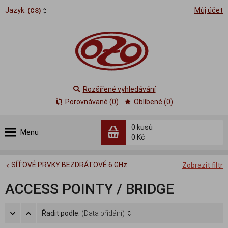
Jazyk:
Můj účet
(CS)
Rozšířené vyhledávání
Porovnávané (0)
Oblíbené (0)
0
kusů
Menu
0 Kč
SÍŤOVÉ PRVKY BEZDRÁTOVÉ 6 GHz
Zobrazit filtr
ACCESS POINTY / BRIDGE
Řadit podle:
(Data přidání)