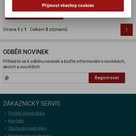
17 355 Kč (bez DPH:)
Přijmout všechny cookies
Koupit
Strana
1
z
1
Celkem
3
záznamů
1
ODBĚR NOVINEK
Přihlašte se k odběru novinek a buďte informováni o novinkách,
akcích a soutěžích.
Registrovat
ZÁKAZNICKÝ SERVIS
Rychlá objednávka
Kontakt
Obchodní podmínky
Reklamační podmínky