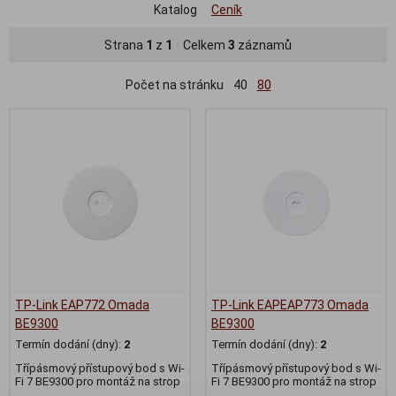
Katalog
Ceník
Strana
1
z
1
Celkem
3
záznamů
Počet na stránku
40
80
TP-Link EAP772 Omada
TP-Link EAPEAP773 Omada
BE9300
BE9300
Termín dodání (dny):
2
Termín dodání (dny):
2
Třípásmový přístupový bod s Wi-
Třípásmový přístupový bod s Wi-
Fi 7 BE9300 pro montáž na strop
Fi 7 BE9300 pro montáž na strop