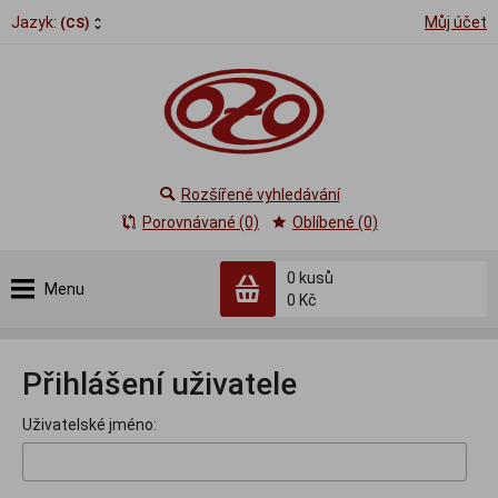
Jazyk:
Můj účet
(CS)
Rozšířené vyhledávání
Porovnávané (0)
Oblíbené (0)
0
kusů
Menu
0 Kč
Přihlášení uživatele
Uživatelské jméno: