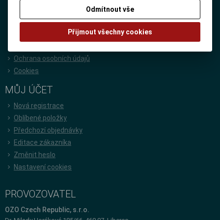
Rychlá objednávka
Odmítnout vše
Kontakt
Přijmout všechny cookies
Obchodní podmínky
Reklamační podmínky
Ochrana osobních údajů
Cookies
MŮJ ÚČET
Nová registrace
Oblíbené položky
Předchozí objednávky
Editace zákazníka
Změnit heslo
Nastavení cookies
PROVOZOVATEL
OZO Czech Republic, s.r.o.