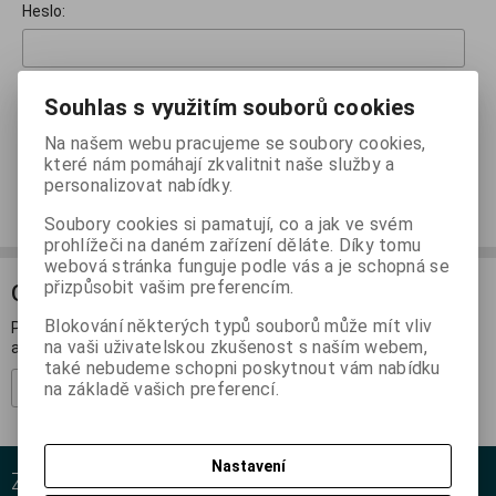
Heslo:
Zapomněl(a) jsem heslo
Souhlas s využitím souborů cookies
Na našem webu pracujeme se soubory cookies,
Přihlásit
které nám pomáhají zkvalitnit naše služby a
personalizovat nabídky.
Nemáte ještě účet?
Nová registrace
Soubory cookies si pamatují, co a jak ve svém
prohlížeči na daném zařízení děláte. Díky tomu
webová stránka funguje podle vás a je schopná se
přizpůsobit vašim preferencím.
ODBĚR NOVINEK
Blokování některých typů souborů může mít vliv
Přihlašte se k odběru novinek a buďte informováni o novinkách,
na vaši uživatelskou zkušenost s naším webem,
akcích a soutěžích.
také nebudeme schopni poskytnout vám nabídku
na základě vašich preferencí.
Registrovat
Nastavení
ZÁKAZNICKÝ SERVIS