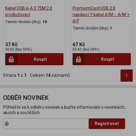
Kabel USB A-A 0.75M 2.0
PremiumCord USB 2.0
prodlužovací
napájecí Y kabel A/M -- A/M +
A/F
Termín dodání (dny):
10
Termín dodání (dny):
1
37 Kč
67 Kč
30 Kč (bez DPH:)
55 Kč (bez DPH:)
Koupit
Koupit
Strana
1
z
1
Celkem
14
záznamů
1
ODBĚR NOVINEK
Přihlašte se k odběru novinek a buďte informováni o novinkách,
akcích a soutěžích.
Registrovat