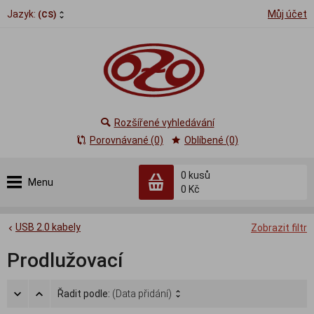
Jazyk:
Můj účet
(CS)
Rozšířené vyhledávání
Porovnávané (0)
Oblíbené (0)
0
kusů
Menu
0 Kč
USB 2.0 kabely
Zobrazit filtr
Prodlužovací
Řadit podle:
(Data přidání)