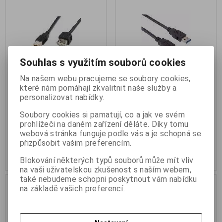
Souhlas s využitím souborů cookies
Na našem webu pracujeme se soubory cookies,
které nám pomáhají zkvalitnit naše služby a
PremiumCord USB 2.0 kabel
PremiumCord prodlužovací
personalizovat nabídky.
prodlužovací, A-A, 1m černá
USB 3.0 kabel 0,5m
Soubory cookies si pamatují, co a jak ve svém
Termín dodání (dny):
4
Termín dodání (dny):
1
prohlížeči na daném zařízení děláte. Díky tomu
webová stránka funguje podle vás a je schopná se
43 Kč
90 Kč
přizpůsobit vašim preferencím.
35 Kč (bez DPH:)
74 Kč (bez DPH:)
Koupit
Koupit
Blokování některých typů souborů může mít vliv
na vaši uživatelskou zkušenost s naším webem,
také nebudeme schopni poskytnout vám nabídku
na základě vašich preferencí.