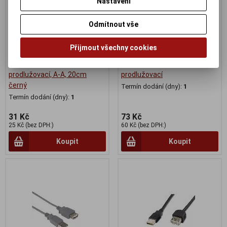
Nastavení
Odmítnout vše
Přijmout všechny cookies
PremiumCord USB 2.0 kabel
Kabel USB A-A 5m 2.0
prodlužovací, A-A, 20cm
prodlužovací
černý
Termín dodání (dny):
1
Termín dodání (dny):
1
31 Kč
73 Kč
25 Kč (bez DPH:)
60 Kč (bez DPH:)
Koupit
Koupit