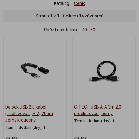
Katalog
Ceník
Strana
1
z
1
Celkem
14
záznamů
Počet na stránku
40
80
Delock USB 2.0 kabel
C-TECH USB A-A 3m 2.0
prodlužovací, A-A, 20cm
prodlužovací, černý
černý kroucený
Termín dodání (dny):
1
Termín dodání (dny):
1