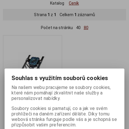
Katalog
Ceník
Strana
1
z
1
Celkem
1
záznamů
Počet na stránku
40
80
Souhlas s využitím souborů cookies
Na našem webu pracujeme se soubory cookies,
které nám pomáhají zkvalitnit naše služby a
personalizovat nabídky.
EVOLVEO Ania 8
Termín dodání (dny):
3
Soubory cookies si pamatují, co a jak ve svém
prohlížeči na daném zařízení děláte. Díky tomu
nastavitelný podstavec pro
notebook
webová stránka funguje podle vás a je schopná se
přizpůsobit vašim preferencím.
362 Kč