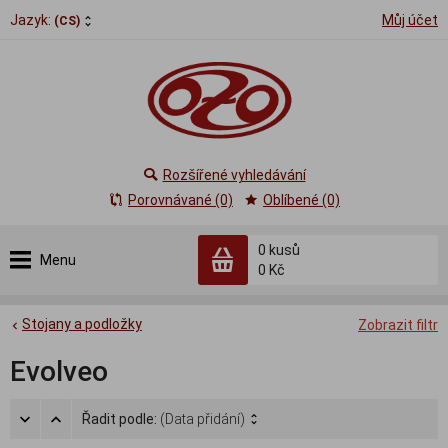
Jazyk:
Můj účet
(CS)
Rozšířené vyhledávání
Porovnávané (0)
Oblíbené (0)
0
kusů
Menu
0 Kč
Stojany a podložky
Zobrazit filtr
Evolveo
Řadit podle:
(Data přidání)