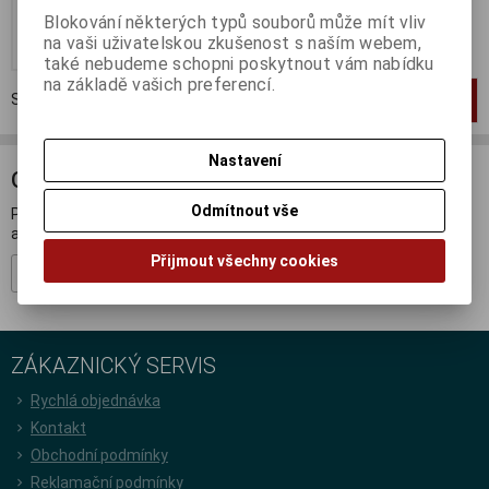
299 Kč (bez DPH:)
Blokování některých typů souborů může mít vliv
Koupit
na vaši uživatelskou zkušenost s naším webem,
také nebudeme schopni poskytnout vám nabídku
na základě vašich preferencí.
Strana
1
z
1
Celkem
1
záznamů
1
Nastavení
ODBĚR NOVINEK
Odmítnout vše
Přihlašte se k odběru novinek a buďte informováni o novinkách,
akcích a soutěžích.
Přijmout všechny cookies
Registrovat
ZÁKAZNICKÝ SERVIS
Rychlá objednávka
Kontakt
Obchodní podmínky
Reklamační podmínky