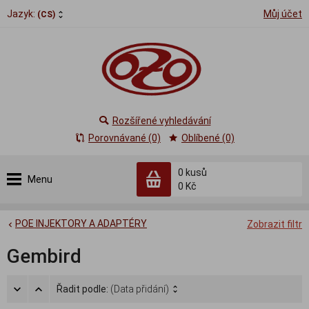
Jazyk:
Můj účet
(CS)
Rozšířené vyhledávání
Porovnávané (0)
Oblíbené (0)
0
kusů
Menu
0 Kč
POE INJEKTORY A ADAPTÉRY
Zobrazit filtr
Gembird
Řadit podle:
(Data přidání)