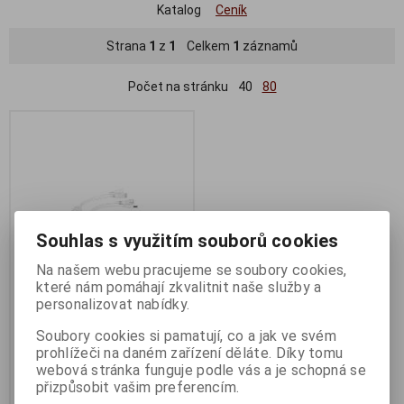
Katalog
Ceník
Strana
1
z
1
Celkem
1
záznamů
Počet na stránku
40
80
Souhlas s využitím souborů cookies
Na našem webu pracujeme se soubory cookies,
které nám pomáhají zkvalitnit naše služby a
personalizovat nabídky.
GEMBIRD napájecí adaptér
POE, UTP kabel, 0,15cm
Soubory cookies si pamatují, co a jak ve svém
prohlížeči na daném zařízení děláte. Díky tomu
Termín dodání (dny):
1
webová stránka funguje podle vás a je schopná se
83 Kč
přizpůsobit vašim preferencím.
68 Kč (bez DPH:)