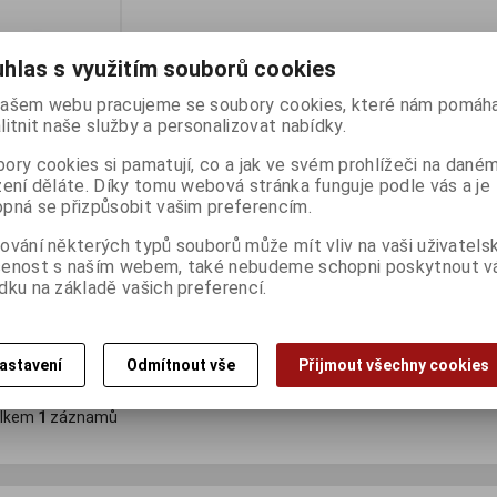
hlas s využitím souborů cookies
ašem webu pracujeme se soubory cookies, které nám pomáha
litnit naše služby a personalizovat nabídky.
ory cookies si pamatují, co a jak ve svém prohlížeči na dané
zení děláte. Díky tomu webová stránka funguje podle vás a je
pná se přizpůsobit vašim preferencím.
 70 CASE FAN
ování některých typů souborů může mít vliv na vaši uživatels
ny):
1
šenost s naším webem, také nebudeme schopni poskytnout 
dku na základě vašich preferencí.
Koupit
astavení
Odmítnout vše
Přijmout všechny cookies
lkem
1
záznamů