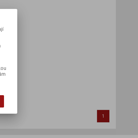
jí
m
kou
vám
1