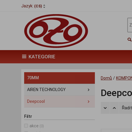
Jazyk:
(CS)
KATEGORIE
70MM
Domů
/
KOMPO
AIREN TECHNOLOGY
Deepco
Deepcool
Řadit
Filtr
akce
(0)