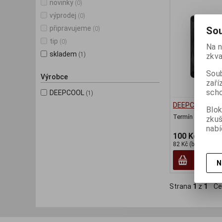
novinky
(0)
výprodej
(0)
připravujeme
Sou
(0)
tip
(0)
Na n
skladem
(1)
zkva
Soub
Výrobce
zaří
scho
DEEPCOOL
(1)
DEEPCOOL XFAN
Blok
Termín dodání (d
zku
nabí
100 Kč
82 Kč (bez DPH:)
N
Strana
1
z
1
Ce