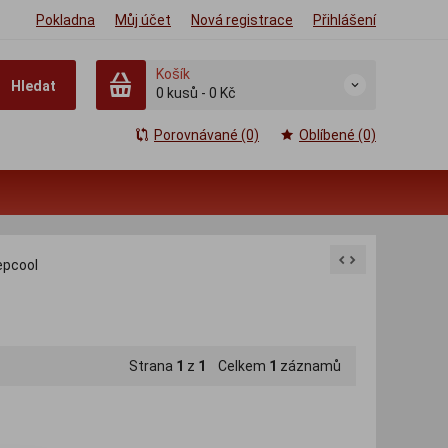
Pokladna
Můj účet
Nová registrace
Přihlášení
Košík
Hledat
0
kusů
-
0 Kč
Porovnávané (0)
Oblíbené (0)
epcool
Strana
1
z
1
Celkem
1
záznamů