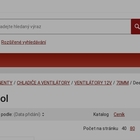
Rozšířené vyhledávání
NENTY
/
CHLADIČE A VENTILÁTORY
/
VENTILÁTORY 12V
/
70MM
/
De
ol
 podle:
(Data přidání)
Katalog
Ceník
Počet na stránku
40
80