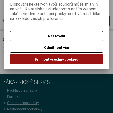
Blokování některých typů souborů může mít vliv
Koupit
na vaši uživatelskou zkušenost s naším webem,
také nebudeme schopni poskytnout vám nabídku
na základě vašich preferencí.
Strana
1
z
1
Celkem
1
záznamů
1
Nastavení
ODBĚR NOVINEK
Přihlašte se k odběru novinek a buďte informováni o novinkách,
Odmítnout vše
akcích a soutěžích.
Přijmout všechny cookies
Registrovat
ZÁKAZNICKÝ SERVIS
Rychlá objednávka
Kontakt
Obchodní podmínky
Reklamační podmínky