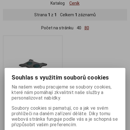
Katalog
Ceník
Strana
1
z
1
Celkem
1
záznamů
Počet na stránku
40
80
Souhlas s využitím souborů cookies
Na našem webu pracujeme se soubory cookies,
které nám pomáhají zkvalitnit naše služby a
personalizovat nabídky.
TRUST Notebook
CoolingStandXstream Breeze
Soubory cookies si pamatují, co a jak ve svém
prohlížeči na daném zařízení děláte. Díky tomu
Termín dodání (dny):
4
webová stránka funguje podle vás a je schopná se
331 Kč
přizpůsobit vašim preferencím.
273 Kč (bez DPH:)