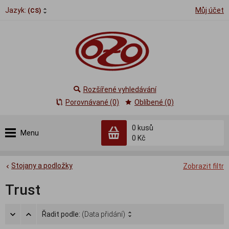
Jazyk:
Můj účet
(CS)
Rozšířené vyhledávání
Porovnávané (0)
Oblíbené (0)
0
kusů
Menu
0 Kč
Stojany a podložky
Zobrazit filtr
Trust
Řadit podle:
(Data přidání)