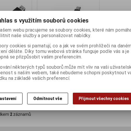
hlas s využitím souborů cookies
ašem webu pracujeme se soubory cookies, které nám pomáha
litnit naše služby a personalizovat nabídky.
ory cookies si pamatují, co a jak ve svém prohlížeči na dané
zení děláte. Díky tomu webová stránka funguje podle vás a je
pná se přizpůsobit vašim preferencím.
lay3
CREATIVE Sound Blaster X G1
ování některých typů souborů může mít vliv na vaši uživatels
ny):
14
Termín dodání (dny):
4
šenost s naším webem, také nebudeme schopni poskytnout 
dku na základě vašich preferencí.
660 Kč
545 Kč (bez DPH:)
astavení
Odmítnout vše
Přijmout všechny cookies
Koupit
Koupit
lkem
2
záznamů