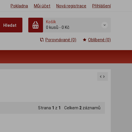
Pokladna
Můj účet
Nová registrace
Přihlášení
Košík
Hledat
0
kusů
-
0 Kč
Porovnávané (0)
Oblíbené (0)
Strana
1
z
1
Celkem
2
záznamů