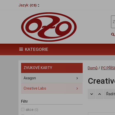
Jazyk:
(CS)
KATEGORIE
ZVUKOVÉ KARTY
Domů
/
PC PŘÍ
Axagon
Creativ
Creative Labs
Řadit
Filtr
akce
(0)