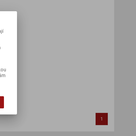
jí
m
kou
vám
1