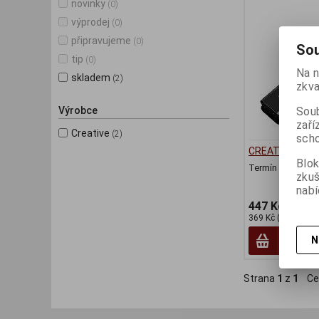
novinky
(0)
výprodej
(0)
připravujeme
(0)
Sou
tip
(0)
Na n
skladem
(2)
zkva
Soub
Výrobce
zaří
Creative
(2)
scho
CREATIVE SB P
Blok
Termín dodání (d
zku
nabí
447 Kč
369 Kč (bez DPH:)
N
Strana
1
z
1
Ce