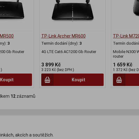
r MR500
TP-Link Archer MR600
TP-Link M72
ny):
3
Termín dodání (dny):
3
Termín dodání 
200 Gb Router
4G LTE Cat6 AC1200 Gb Router
Mobile N300 W
router
3 899 Kč
1 659 Kč
:)
3 223 Kč (bez DPH:)
1 372 Kč (bez D
Koupit
Koupit
lkem
12
záznamů
inkách, akcích a soutěžích.