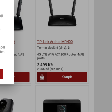
jí
m
her MR200
TP-Link Archer MR400
kou
(dny):
3
Termín dodání (dny):
3
vám
C750 Router, 4xFE
4G LTE WiFi AC1200 Router, 4xFE
ports
2 499 Kč
PH:)
2 066 Kč (bez DPH:)
Koupit
Koupit