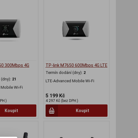
50 300Mbps 4G
TP-link M7650 600Mbps 4G LTE
Termín dodání (dny):
2
(dny):
21
LTE-Advanced Mobile Wi-Fi
Mobile Wi-Fi
5 199 Kč
PH:)
4 297 Kč (bez DPH:)
Koupit
Koupit