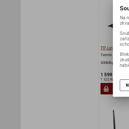
Sou
Na n
zkva
Soub
zaří
scho
TP-Link TL-MR
Blok
Termín dodání (d
zku
300Mbps N 4G LT
nabí
1 599 Kč
1 322 Kč (bez DPH
N