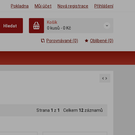
Pokladna
Můj účet
Nová registrace
Přihlášení
Košík
Hledat
0
kusů
-
0 Kč
Porovnávané (0)
Oblíbené (0)
Strana
1
z
1
Celkem
12
záznamů