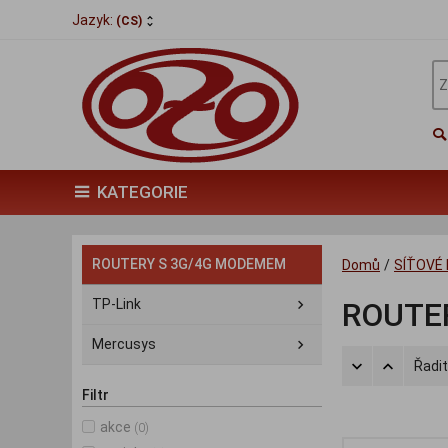
Jazyk:
(CS)
KATEGORIE
ROUTERY S 3G/4G MODEMEM
Domů
/
SÍŤOVÉ
TP-Link
ROUTE
Mercusys
Řadit
Filtr
akce
(0)