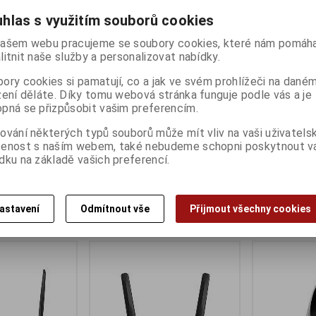
hlas s využitím souborů cookies
ašem webu pracujeme se soubory cookies, které nám pomáha
litnit naše služby a personalizovat nabídky.
ory cookies si pamatují, co a jak ve svém prohlížeči na dané
zení děláte. Díky tomu webová stránka funguje podle vás a je
pná se přizpůsobit vašim preferencím.
100
TP-Link TL-MR6400
TP-Link Arc
ování některých typů souborů může mít vliv na vaši uživatels
ny):
7
Termín dodání (dny):
7
Termín dodání 
šenost s naším webem, také nebudeme schopni poskytnout 
E Router, 2xRJ45
4G LTE WiFi N Router, 4x FE ports
4G LTE WiFi A
dku na základě vašich preferencí.
ports
1 799 Kč
2 299 Kč
:)
1 487 Kč (bez DPH:)
1 900 Kč (bez D
astavení
Odmítnout vše
Přijmout všechny cookies
Koupit
Koupit