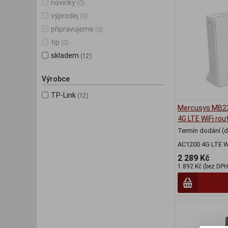
novinky
(0)
výprodej
(0)
připravujeme
(0)
tip
(0)
skladem
(12)
Výrobce
TP-Link
(12)
Mercusys MB2
4G LTE WiFi rou
Termín dodání (d
AC1200 4G LTE Wi
2 289 Kč
1 892 Kč (bez DPH