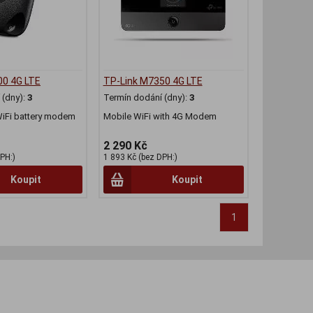
00 4G LTE
TP-Link M7350 4G LTE
(dny):
3
Termín dodání (dny):
3
iFi battery modem
Mobile WiFi with 4G Modem
2 290 Kč
PH:)
1 893 Kč (bez DPH:)
Koupit
Koupit
1