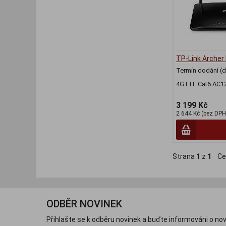
TP-Link Arche
Termín dodání (d
4G LTE Cat6 AC1
3 199 Kč
2 644 Kč (bez DPH
Strana
1
z
1
Ce
ODBĚR NOVINEK
Přihlašte se k odběru novinek a buďte informováni o nov