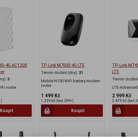
30-4G AC1200
TP-Link M7000 4G LTE
TP-Link M74
ter
LTE
Termín dodání (dny):
21
ny):
3
Termín dodání 
Mobile N150 WiFi battery modem
router
Fi router
LTE-Advanced 
1 499 Kč
2 999 Kč
:)
1 239 Kč (bez DPH:)
2 479 Kč (bez D
Koupit
Koupit