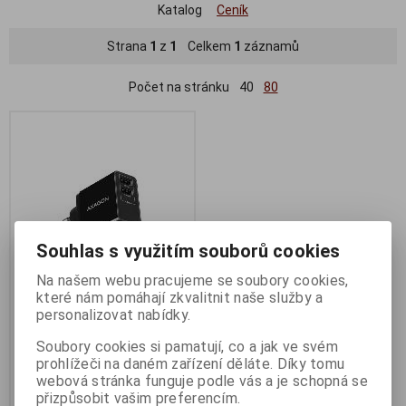
Katalog
Ceník
Strana
1
z
1
Celkem
1
záznamů
Počet na stránku
40
80
Souhlas s využitím souborů cookies
Na našem webu pracujeme se soubory cookies,
které nám pomáhají zkvalitnit naše služby a
AXAGON ACU-DS16, SMART
personalizovat nabídky.
nabíječka do sítě 16W, 2x
Soubory cookies si pamatují, co a jak ve svém
USB-A port, 5V/2.2A + 5V/1A
prohlížeči na daném zařízení děláte. Díky tomu
Termín dodání (dny):
3
webová stránka funguje podle vás a je schopná se
přizpůsobit vašim preferencím.