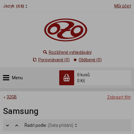
Jazyk:
Můj účet
(CS)
Rozšířené vyhledávání
Porovnávané (0)
Oblíbené (0)
0
kusů
Menu
0 Kč
32GB
Zobrazit filtr
Samsung
Řadit podle:
(Data přidání)