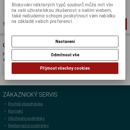
Blokování některých typů souborů může mít vliv
Koupit
na vaši uživatelskou zkušenost s naším webem,
také nebudeme schopni poskytnout vám nabídku
na základě vašich preferencí.
Strana
1
z
1
Celkem
1
záznamů
1
Nastavení
ODBĚR NOVINEK
Přihlašte se k odběru novinek a buďte informováni o novinkách,
Odmítnout vše
akcích a soutěžích.
Přijmout všechny cookies
Registrovat
ZÁKAZNICKÝ SERVIS
Rychlá objednávka
Kontakt
Obchodní podmínky
Reklamační podmínky