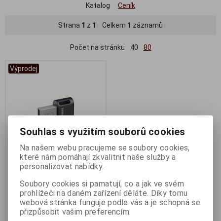
Katalog
Ceník
Strana
1
z
1
Celkem
1
záznamů
Počet na stránku
40
80
Výprodej
Souhlas s využitím souborů cookies
Na našem webu pracujeme se soubory cookies,
které nám pomáhají zkvalitnit naše služby a
personalizovat nabídky.
Samsung Fit Plus 32GB USB
3.1 černý
Soubory cookies si pamatují, co a jak ve svém
prohlížeči na daném zařízení děláte. Díky tomu
Termín dodání (dny):
1
webová stránka funguje podle vás a je schopná se
263 Kč
přizpůsobit vašim preferencím.
217 Kč (bez DPH:)