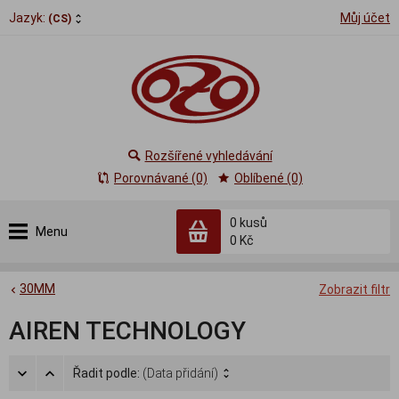
Jazyk:
Můj účet
(CS)
Rozšířené vyhledávání
Porovnávané (0)
Oblíbené (0)
0
kusů
Menu
0 Kč
30MM
Zobrazit filtr
AIREN TECHNOLOGY
Řadit podle:
(Data přidání)