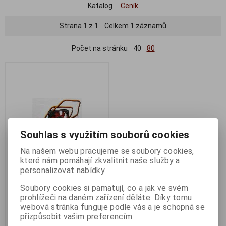
Katalog
Ceník
Strana
1
z
1
Celkem
1
záznamů
Počet na stránku
40
80
Souhlas s využitím souborů cookies
Na našem webu pracujeme se soubory cookies,
které nám pomáhají zkvalitnit naše služby a
personalizovat nabídky.
AIREN FAN RedWings30
(30x30x10mm, 19,5dBA)
Soubory cookies si pamatují, co a jak ve svém
prohlížeči na daném zařízení děláte. Díky tomu
Termín dodání (dny):
3
webová stránka funguje podle vás a je schopná se
206 Kč
přizpůsobit vašim preferencím.
170 Kč (bez DPH:)