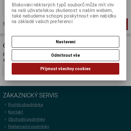
Blokování některých typů souborů může mít vliv
Koupit
na vaši uživatelskou zkušenost s naším webem,
také nebudeme schopni poskytnout vám nabídku
na základě vašich preferencí.
Strana
1
z
1
Celkem
1
záznamů
1
Nastavení
ODBĚR NOVINEK
Přihlašte se k odběru novinek a buďte informováni o novinkách,
Odmítnout vše
akcích a soutěžích.
Přijmout všechny cookies
Registrovat
ZÁKAZNICKÝ SERVIS
Rychlá objednávka
Kontakt
Obchodní podmínky
Reklamační podmínky