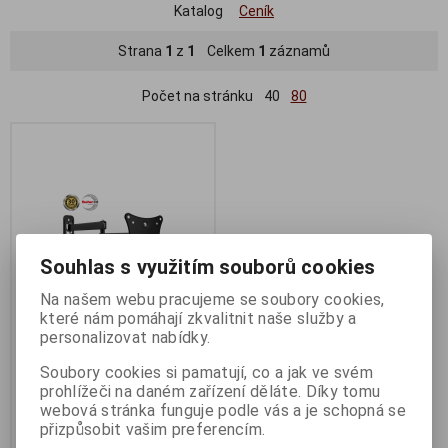
Katalog
Ceník
Strana
1
z
1
Celkem
1
záznamů
Počet na stránku
40
80
Souhlas s využitím souborů cookies
Na našem webu pracujeme se soubory cookies,
které nám pomáhají zkvalitnit naše služby a
personalizovat nabídky.
CONNECT IT nástěnný držák
na obrazovky 10-27" ČERNÝ
Soubory cookies si pamatují, co a jak ve svém
prohlížeči na daném zařízení děláte. Díky tomu
Termín dodání (dny):
1
webová stránka funguje podle vás a je schopná se
424 Kč
přizpůsobit vašim preferencím.
350 Kč (bez DPH:)