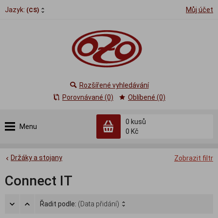
Jazyk:
Můj účet
(CS)
Rozšířené vyhledávání
Porovnávané (0)
Oblíbené (0)
0
kusů
Menu
0 Kč
Držáky a stojany
Zobrazit filtr
Connect IT
Řadit podle:
(Data přidání)