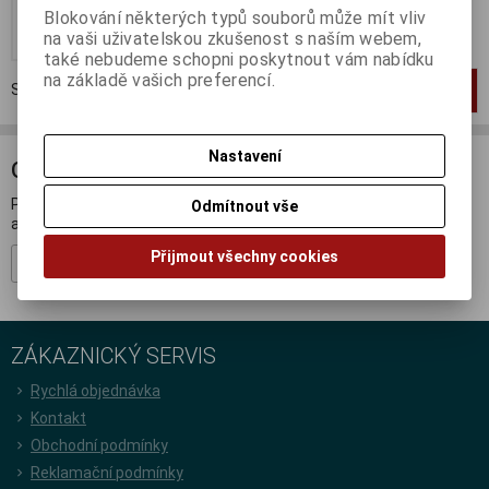
Blokování některých typů souborů může mít vliv
Koupit
na vaši uživatelskou zkušenost s naším webem,
také nebudeme schopni poskytnout vám nabídku
na základě vašich preferencí.
Strana
1
z
1
Celkem
1
záznamů
1
Nastavení
ODBĚR NOVINEK
Přihlašte se k odběru novinek a buďte informováni o novinkách,
Odmítnout vše
akcích a soutěžích.
Přijmout všechny cookies
Registrovat
ZÁKAZNICKÝ SERVIS
Rychlá objednávka
Kontakt
Obchodní podmínky
Reklamační podmínky