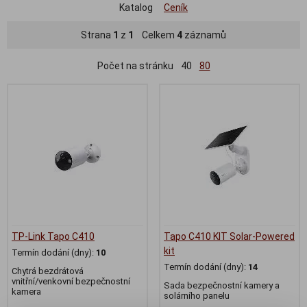
Katalog
Ceník
Strana
1
z
1
Celkem
4
záznamů
Počet na stránku
40
80
TP-Link Tapo C410
Tapo C410 KIT Solar-Powered
kit
Termín dodání (dny):
10
Termín dodání (dny):
14
Chytrá bezdrátová
vnitřní/venkovní bezpečnostní
Sada bezpečnostní kamery a
kamera
solárního panelu