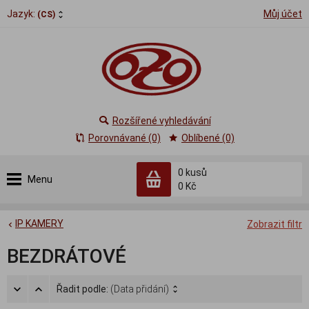
Jazyk:
Můj účet
(CS)
Rozšířené vyhledávání
Porovnávané (0)
Oblíbené (0)
0
kusů
Menu
0 Kč
IP KAMERY
Zobrazit filtr
BEZDRÁTOVÉ
Řadit podle:
(Data přidání)