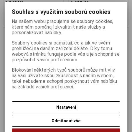
1 349 Kč
1 699 Kč
1 115 Kč (bez DPH:)
1 405 Kč (bez DPH:)
Souhlas s využitím souborů cookies
Koupit
Koupit
Na našem webu pracujeme se soubory cookies,
které nám pomáhají zkvalitnit naše služby a
personalizovat nabídky.
Soubory cookies si pamatují, co a jak ve svém
prohlížeči na daném zařízení děláte. Díky tomu
webová stránka funguje podle vás a je schopná se
přizpůsobit vašim preferencím.
Blokování některých typů souborů může mít vliv
na vaši uživatelskou zkušenost s naším webem,
také nebudeme schopni poskytnout vám nabídku
na základě vašich preferencí.
TP-Link VIGI C540-W(4mm)
TP-Link VIGI C540-4G
Termín dodání (dny):
2
Termín dodání (dny):
2
Nastavení
VIGI 4 MPx venkovní otočná Wi-Fi
VIGI 4MPx Venkovní Full-Color
síťová kamera s plnobarevným
Síťová kamera 4G s možností
nočním viděním
otáčení a naklápění
Odmítnout vše
3 199 Kč
4 399 Kč
2 644 Kč (bez DPH:)
3 636 Kč (bez DPH:)