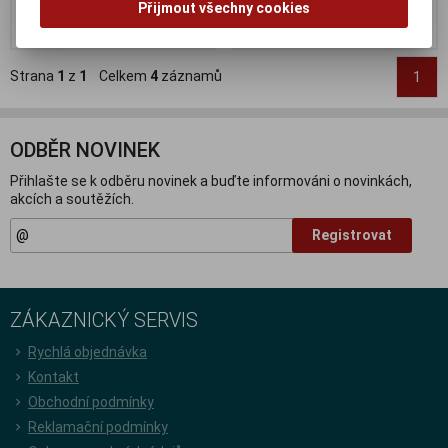
Přijmout všechny cookies
Koupit
Koupit
Strana
1
z
1
Celkem
4
záznamů
1
ODBĚR NOVINEK
Přihlašte se k odběru novinek a buďte informováni o novinkách,
akcích a soutěžích.
Registrovat
ZÁKAZNICKÝ SERVIS
Rychlá objednávka
Kontakt
Obchodní podmínky
Reklamační podmínky