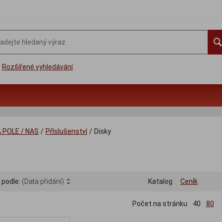
Rozšířené vyhledávání
 POLE / NAS
/
Přlslušenství
/
Disky
 podle:
(Data přidání)
Katalog
Ceník
Počet na stránku
40
80