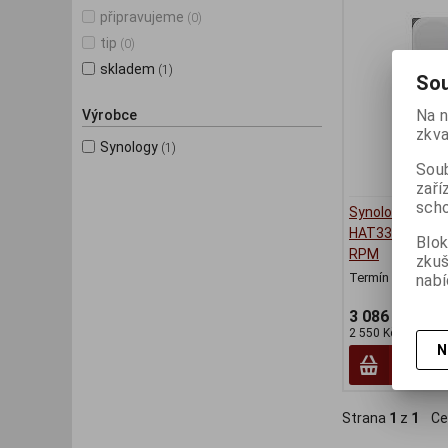
připravujeme
(0)
tip
(0)
skladem
(1)
Sou
Na n
Výrobce
zkva
Synology
(1)
Soub
zaří
scho
Synology
HAT3300/4TB/
Blok
RPM
zku
Termín dodání (d
nabí
3 086 Kč
2 550 Kč (bez DPH
N
Strana
1
z
1
Ce