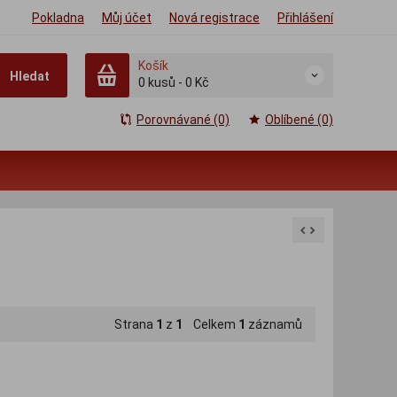
Pokladna
Můj účet
Nová registrace
Přihlášení
Košík
Hledat
0
kusů
-
0 Kč
Porovnávané (0)
Oblíbené (0)
Strana
1
z
1
Celkem
1
záznamů