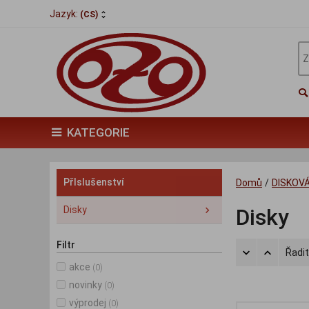
Jazyk:
(CS)
KATEGORIE
Přlslušenství
Domů
/
DISKOVÁ
Disky
Disky
Filtr
Řadit
akce
(0)
novinky
(0)
výprodej
(0)