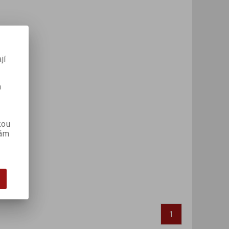
jí
m
kou
vám
1