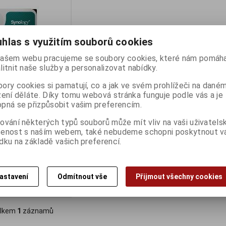
hlas s využitím souborů cookies
ašem webu pracujeme se soubory cookies, které nám pomáha
litnit naše služby a personalizovat nabídky.
ory cookies si pamatují, co a jak ve svém prohlížeči na dané
zení děláte. Díky tomu webová stránka funguje podle vás a je
pná se přizpůsobit vašim preferencím.
HDD/3.5"/SATA/5400
ování některých typů souborů může mít vliv na vaši uživatels
šenost s naším webem, také nebudeme schopni poskytnout 
ny):
3
dku na základě vašich preferencí.
:)
astavení
Odmítnout vše
Přijmout všechny cookies
Koupit
lkem
1
záznamů