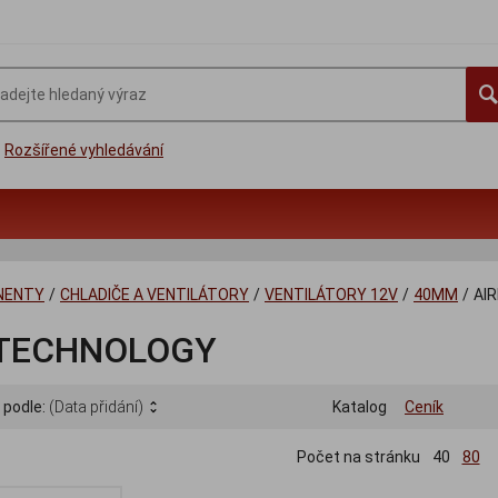
Rozšířené vyhledávání
NENTY
/
CHLADIČE A VENTILÁTORY
/
VENTILÁTORY 12V
/
40MM
/
AI
 TECHNOLOGY
 podle:
(Data přidání)
Katalog
Ceník
Počet na stránku
40
80