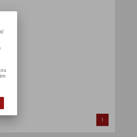
jí
m
kou
vám
1