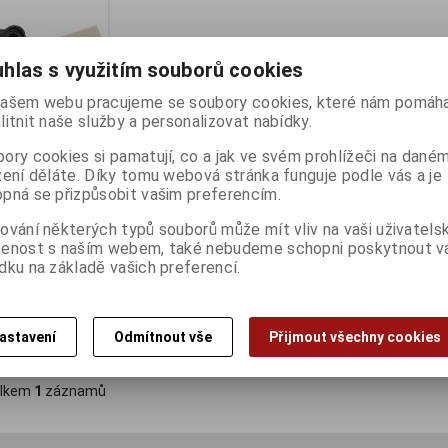
hlas s využitím souborů cookies
ašem webu pracujeme se soubory cookies, které nám pomáha
litnit naše služby a personalizovat nabídky.
ory cookies si pamatují, co a jak ve svém prohlížeči na dané
zení děláte. Díky tomu webová stránka funguje podle vás a je
pná se přizpůsobit vašim preferencím.
Wings40H
ování některých typů souborů může mít vliv na vaši uživatels
ny):
4
šenost s naším webem, také nebudeme schopni poskytnout 
dku na základě vašich preferencí.
astavení
Odmítnout vše
Přijmout všechny cookies
Koupit
lkem
1
záznamů