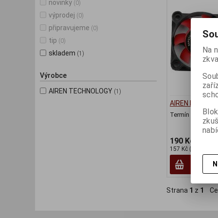
novinky
(0)
výprodej
(0)
připravujeme
(0)
Sou
tip
(0)
Na n
skladem
(1)
zkva
Soub
Výrobce
zaří
AIREN TECHNOLOGY
(1)
scho
AIREN FAN Red
Blok
Termín dodání (d
zku
nabí
190 Kč
157 Kč (bez DPH:)
N
Strana
1
z
1
Ce