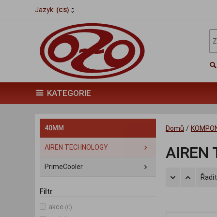
Jazyk:
(CS)
KATEGORIE
40MM
Domů
/
KOMPO
AIREN TECHNOLOGY
AIREN
PrimeCooler
Řadit
Filtr
akce
(0)