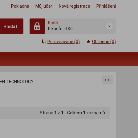
Pokladna
Můj účet
Nová registrace
Přihlášení
Košík
Hledat
0
kusů
-
0 Kč
Porovnávané (0)
Oblíbené (0)
REN TECHNOLOGY
Strana
1
z
1
Celkem
1
záznamů