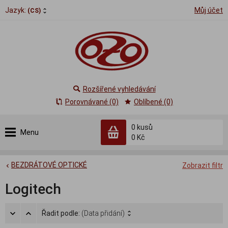
Jazyk:
Můj účet
(CS)
Rozšířené vyhledávání
Porovnávané (0)
Oblíbené (0)
0
kusů
Menu
0 Kč
BEZDRÁTOVÉ OPTICKÉ
Zobrazit filtr
Logitech
Řadit podle:
(Data přidání)