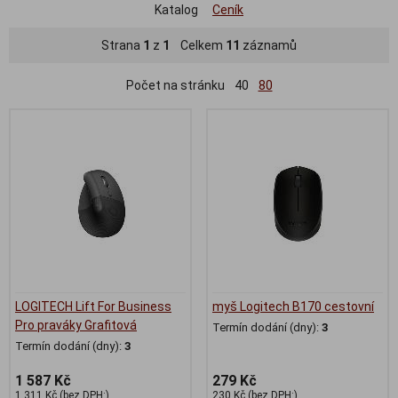
Katalog
Ceník
Strana
1
z
1
Celkem
11
záznamů
Počet na stránku
40
80
LOGITECH Lift For Business
myš Logitech B170 cestovní
Pro praváky Grafitová
Termín dodání (dny):
3
Termín dodání (dny):
3
1 587 Kč
279 Kč
1 311 Kč (bez DPH:)
230 Kč (bez DPH:)