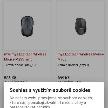
myš myš Logitech Wireless
myš Logitech Wireless Mouse
Mouse M235 nano
M705
Termín dodání (dny):
3
Termín dodání (dny):
3
585 Kč
899 Kč
483 Kč (bez DPH:)
743 Kč (bez DPH:)
Souhlas s využitím souborů cookies
Koupit
Koupit
Na našem webu pracujeme se soubory cookies,
které nám pomáhají zkvalitnit naše služby a
personalizovat nabídky.