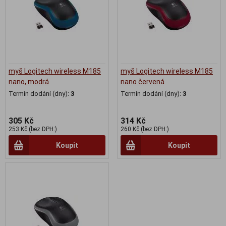
myš Logitech wireless M185
myš Logitech wireless M185
nano, modrá
nano červená
Termín dodání (dny):
3
Termín dodání (dny):
3
305 Kč
314 Kč
253 Kč (bez DPH:)
260 Kč (bez DPH:)
Koupit
Koupit