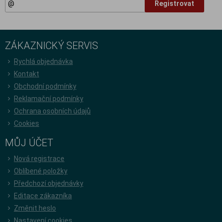
Registrovat
ZÁKAZNICKÝ SERVIS
Rychlá objednávka
Kontakt
Obchodní podmínky
Reklamační podmínky
Ochrana osobních údajů
Cookies
MŮJ ÚČET
Nová registrace
Oblíbené položky
Předchozí objednávky
Editace zákazníka
Změnit heslo
Nastavení cookies