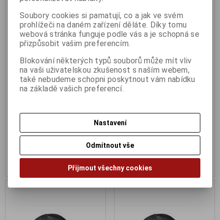
Soubory cookies si pamatují, co a jak ve svém
prohlížeči na daném zařízení děláte. Díky tomu
webová stránka funguje podle vás a je schopná se
přizpůsobit vašim preferencím.
Blokování některých typů souborů může mít vliv
na vaši uživatelskou zkušenost s naším webem,
také nebudeme schopni poskytnout vám nabídku
na základě vašich preferencí.
myš Logitech Mini M187
myš Logitech Wireless Mouse
Cestovní Optická Bezdrátová
M280 černá
USB Černá
Termín dodání (dny):
3
Termín dodání (dny):
3
Nastavení
436 Kč
739 Kč
Odmítnout vše
360 Kč (bez DPH:)
611 Kč (bez DPH:)
Koupit
Koupit
Přijmout všechny cookies