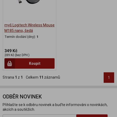
myš Logitech Wireless Mouse
M185 nano, šedá
Termín dodání (dny):
1
349 Kč
289 Kč (bez DPH:)
Koupit
Strana
1
z
1
Celkem
11
záznamů
1
ODBĚR NOVINEK
Přihlašte se k odběru novinek a buďte informováni o novinkách,
akcích a soutěžích.