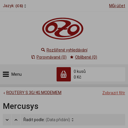
Jazyk:
Můj účet
(CS)
Rozšířené vyhledávání
Porovnávané (0)
Oblíbené (0)
0
kusů
Menu
0 Kč
ROUTERY S 3G/4G MODEMEM
Zobrazit filtr
Mercusys
Řadit podle:
(Data přidání)