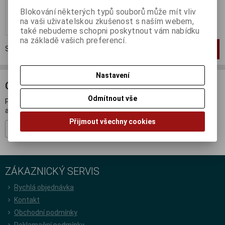
1 892 Kč (bez DPH:)
Blokování některých typů souborů může mít vliv
na vaši uživatelskou zkušenost s naším webem,
Koupit
také nebudeme schopni poskytnout vám nabídku
na základě vašich preferencí.
Strana
1
z
1
Celkem
1
záznamů
1
Nastavení
ODBĚR NOVINEK
Odmítnout vše
Přihlašte se k odběru novinek a buďte informováni o novinkách,
akcích a soutěžích.
Přijmout všechny cookies
Registrovat
ZÁKAZNICKÝ SERVIS
Rychlá objednávka
Kontakt
Obchodní podmínky
Reklamační podmínky