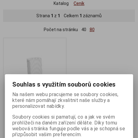
Katalog
Ceník
Strana
1
z
1
Celkem
1
záznamů
Počet na stránku
40
80
Souhlas s využitím souborů cookies
Na našem webu pracujeme se soubory cookies,
které nám pomáhají zkvalitnit naše služby a
personalizovat nabídky.
Mercusys MB230-4G AC1200
4G LTE WiFi router
Soubory cookies si pamatují, co a jak ve svém
Termín dodání (dny):
3
prohlížeči na daném zařízení děláte. Díky tomu
webová stránka funguje podle vás a je schopná se
AC1200 4G LTE WiFi router
přizpůsobit vašim preferencím.
2 289 Kč