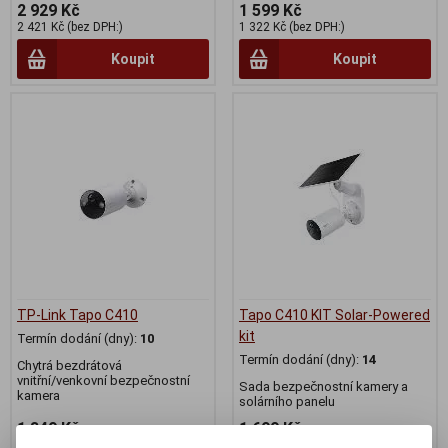
2 929 Kč
1 599 Kč
2 421 Kč (bez DPH:)
1 322 Kč (bez DPH:)
Koupit
Koupit
TP-Link Tapo C410
Tapo C410 KIT Solar-Powered
kit
Termín dodání (dny):
10
Termín dodání (dny):
14
Chytrá bezdrátová
vnitřní/venkovní bezpečnostní
Sada bezpečnostní kamery a
kamera
solárního panelu
1 349 Kč
1 699 Kč
1 115 Kč (bez DPH:)
1 405 Kč (bez DPH:)