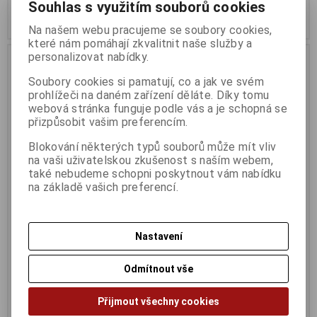
Souhlas s využitím souborů cookies
Koupit
Koupit
Na našem webu pracujeme se soubory cookies,
které nám pomáhají zkvalitnit naše služby a
personalizovat nabídky.
Soubory cookies si pamatují, co a jak ve svém
prohlížeči na daném zařízení děláte. Díky tomu
webová stránka funguje podle vás a je schopná se
přizpůsobit vašim preferencím.
Blokování některých typů souborů může mít vliv
na vaši uživatelskou zkušenost s naším webem,
také nebudeme schopni poskytnout vám nabídku
na základě vašich preferencí.
TP-Link Tapo C425 set 4x
TP-Link VIGI C540-W(4mm)
venkovní kamera C425
Termín dodání (dny):
2
Termín dodání (dny):
2
Nastavení
VIGI 4 MPx venkovní otočná Wi-Fi
síťová kamera s plnobarevným
4MP, 2K QHD, 1440p, IR 15m,
nočním viděním
WiFi, micro SD card, IP66
Odmítnout vše
12 299 Kč
3 199 Kč
10 165 Kč (bez DPH:)
2 644 Kč (bez DPH:)
Přijmout všechny cookies
Koupit
Koupit