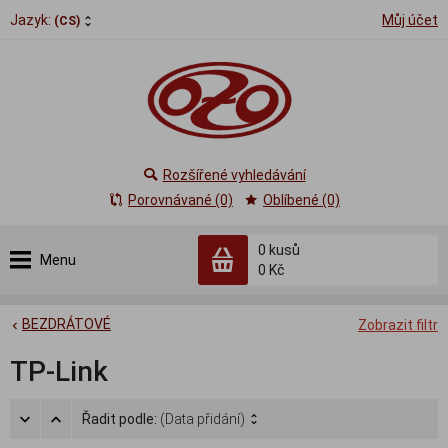
Jazyk:
Můj účet
(CS)
Rozšířené vyhledávání
Porovnávané (0)
Oblíbené (0)
0
kusů
Menu
0 Kč
BEZDRÁTOVÉ
Zobrazit filtr
TP-Link
Řadit podle:
(Data přidání)