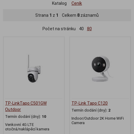
Katalog
Ceník
Strana
1
z
1
Celkem
8
záznamů
Počet na stránku
40
80
TP-LinkTapo C501GW
TP-Link Tapo C120
Outdoor
Termín dodání (dny):
2
Termín dodání (dny):
10
Indoor/Outdoor 2K Home WiFi
Camera
Venkovní 4G LTE
otočná/naklápěcí kamera