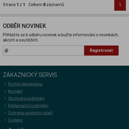
Strana
1
z
1
Celkem
8
záznamů
1
ODBĚR NOVINEK
Přihlašte se k odběru novinek a buďte informováni o novinkách,
akcích a soutěžích.
Registrovat
ZÁKAZNICKÝ SERVIS
Rychlá objednávka
Kontakt
Obchodní podmínky
Reklamační podmínky
Ochrana osobních údajů
Cookies