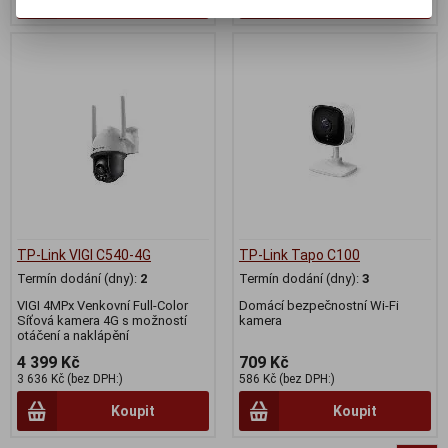
TP-Link VIGI C540-4G
TP-Link Tapo C100
Termín dodání (dny):
2
Termín dodání (dny):
3
VIGI 4MPx Venkovní Full-Color
Domácí bezpečnostní Wi-Fi
Síťová kamera 4G s možností
kamera
otáčení a naklápění
4 399 Kč
709 Kč
3 636 Kč (bez DPH:)
586 Kč (bez DPH:)
Koupit
Koupit