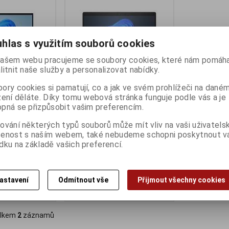
hlas s využitím souborů cookies
ašem webu pracujeme se soubory cookies, které nám pomáha
litnit naše služby a personalizovat nabídky.
ory cookies si pamatují, co a jak ve svém prohlížeči na dané
zení děláte. Díky tomu webová stránka funguje podle vás a je
pná se přizpůsobit vašim preferencím.
ro 13-be2015nc
HP Pro x360 435 G10
ny):
2
Termín dodání (dny):
3
ování některých typů souborů může mít vliv na vaši uživatels
šenost s naším webem, také nebudeme schopni poskytnout 
AMD Ryzen R5-
7530U/13,3"/FHD/T/8GB/512GB
dku na základě vašich preferencí.
SSD/RX Vega 7/W11H/Silver
19 991 Kč
H:)
16 522 Kč (bez DPH:)
astavení
Odmítnout vše
Přijmout všechny cookies
Koupit
Koupit
lkem
2
záznamů