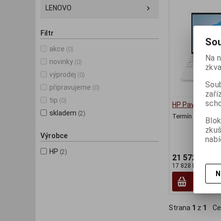
LENOVO
Filtr
Sou
akce
(0)
Na n
novinky
(0)
zkva
výprodej
(0)
Soub
připravujeme
(0)
zaří
tip
(0)
scho
HP Pavilion Ae
skladem
(2)
Termín dodání (d
Blok
zku
Výrobce
nabí
HP
(2)
21 572 Kč
17 828 Kč (bez DP
N
Strana
1
z
1
Ce