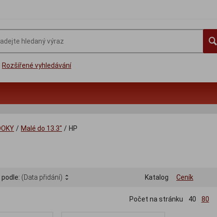
Rozšířené vyhledávání
OOKY
/
Malé do 13.3"
/
HP
 podle:
(Data přidání)
Katalog
Ceník
Počet na stránku
40
80