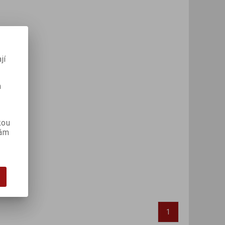
jí
m
kou
vám
1