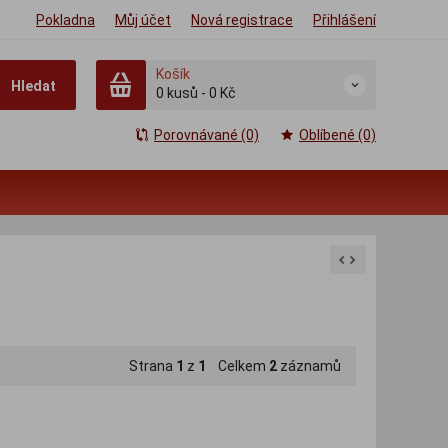
Pokladna
Můj účet
Nová registrace
Přihlášení
Košík
Hledat
0
kusů
-
0 Kč
Porovnávané (0)
Oblíbené (0)
Strana
1
z
1
Celkem
2
záznamů