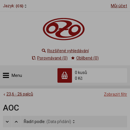
Jazyk:
Můj účet
(CS)
Rozšířené vyhledávání
Porovnávané (0)
Oblíbené (0)
0
kusů
Menu
0 Kč
23,6 - 26 palců
Zobrazit filtr
AOC
Řadit podle:
(Data přidání)