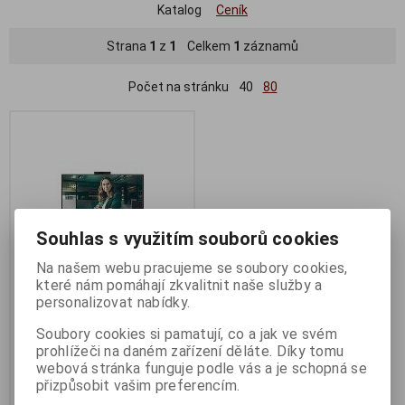
Katalog
Ceník
Strana
1
z
1
Celkem
1
záznamů
Počet na stránku
40
80
Souhlas s využitím souborů cookies
Na našem webu pracujeme se soubory cookies,
které nám pomáhají zkvalitnit naše služby a
personalizovat nabídky.
23,8" IPS AOC 24P3CW
Soubory cookies si pamatují, co a jak ve svém
Termín dodání (dny):
3
prohlížeči na daném zařízení děláte. Díky tomu
webová stránka funguje podle vás a je schopná se
6 790 Kč
přizpůsobit vašim preferencím.
5 612 Kč (bez DPH:)