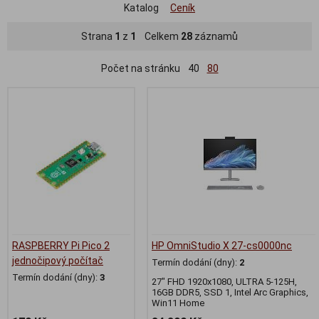
Katalog
Ceník
Strana
1
z
1
Celkem
28
záznamů
Počet na stránku
40
80
RASPBERRY Pi Pico 2
HP OmniStudio X 27-cs0000nc
jednočipový počítač
Termín dodání (dny):
2
Termín dodání (dny):
3
27" FHD 1920x1080, ULTRA 5-125H,
16GB DDR5, SSD 1, Intel Arc Graphics,
Win11 Home