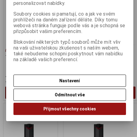
personalizovat nabídky.
Soubory cookies si pamatují, co a jak ve svém
prohlížeči na daném zařízení děláte. Díky tomu
webová stránka funguje podle vás a je schopná se
přizpůsobit vašim preferencím.
Blokování některých typů souborů může mít vliv
na vaši uživatelskou zkušenost s naším webem,
Acer Revo RB610
Acer Aspire TC-1780 Mini TWR
také nebudeme schopni poskytnout vám nabídku
Termín dodání (dny):
2
Termín dodání (dny):
2
na základě vašich preferencí.
Intel Core i5-13400F/8GB/512GB
SSD/GTX 1650/W11H
12 890 Kč
20 558 Kč
Nastavení
10 653 Kč (bez DPH:)
16 990 Kč (bez DPH:)
Koupit
Koupit
Odmítnout vše
Přijmout všechny cookies