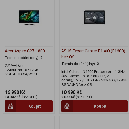
Acer Aspire C27-1800
ASUS ExpertCenter E1 AiO (E1600)
bez OS
Termín dodání (dny):
2
Termín dodání (dny):
2
27"/FHD/i5-
12450H/8GB/512GB
Intel Celeron N4500 Processor 1.1 GHz
SSD/UHD Xe/W11H
(4M Cache, up to 2.80 GHz, 2
cores)/15,6"/FHD/T/N4500/4GB/128GB
SSD/UHD/bez OS
16 990 Kč
10 990 Kč
14 042 Kč (bez DPH:)
9 083 Kč (bez DPH:)
Koupit
Koupit