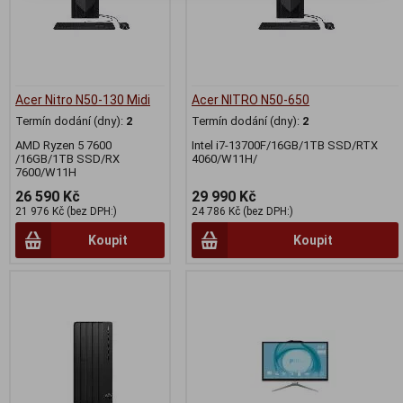
Acer Nitro N50-130 Midi
Acer NITRO N50-650
Termín dodání (dny):
2
Termín dodání (dny):
2
AMD Ryzen 5 7600
Intel i7-13700F/16GB/1TB SSD/RTX
/16GB/1TB SSD/RX
4060/W11H/
7600/W11H
26 590 Kč
29 990 Kč
21 976 Kč (bez DPH:)
24 786 Kč (bez DPH:)
Koupit
Koupit