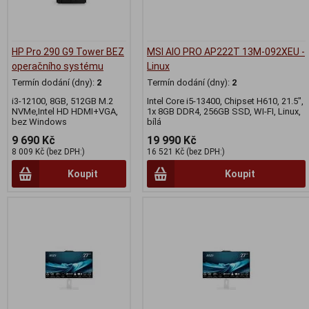
HP Pro 290 G9 Tower BEZ
MSI AIO PRO AP222T 13M-092XEU -
operačního systému
Linux
Termín dodání (dny):
2
Termín dodání (dny):
2
i3-12100, 8GB, 512GB M.2
Intel Core i5-13400, Chipset H610, 21.5",
NVMe,Intel HD HDMI+VGA,
1x 8GB DDR4, 256GB SSD, WI-FI, Linux,
bez Windows
bílá
9 690 Kč
19 990 Kč
8 009 Kč (bez DPH:)
16 521 Kč (bez DPH:)
Koupit
Koupit