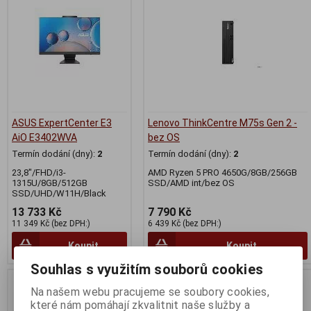
ASUS ExpertCenter E3
Lenovo ThinkCentre M75s Gen 2 -
AiO E3402WVA
bez OS
Termín dodání (dny):
2
Termín dodání (dny):
2
23,8"/FHD/i3-
AMD Ryzen 5 PRO 4650G/8GB/256GB
1315U/8GB/512GB
SSD/AMD int/bez OS
SSD/UHD/W11H/Black
13 733 Kč
7 790 Kč
11 349 Kč (bez DPH:)
6 439 Kč (bez DPH:)
Koupit
Koupit
Souhlas s využitím souborů cookies
Na našem webu pracujeme se soubory cookies,
které nám pomáhají zkvalitnit naše služby a