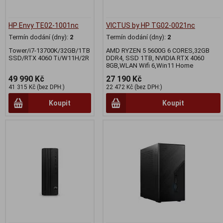
HP Envy TE02-1001nc
VICTUS by HP TG02-0021nc
Termín dodání (dny):
2
Termín dodání (dny):
2
Tower/i7-13700K/32GB/1TB
AMD RYZEN 5 5600G 6 CORES,32GB
SSD/RTX 4060 Ti/W11H/2R
DDR4, SSD 1TB, NVIDIA RTX 4060
8GB,WLAN Wifi 6,Win11 Home
49 990 Kč
27 190 Kč
41 315 Kč (bez DPH:)
22 472 Kč (bez DPH:)
Koupit
Koupit