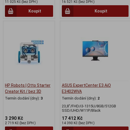
11 025 Kč (bez DPH:)
16 521 Kč (bez DPH:)
Koupit
Koupit
HP Robots | Otto Starter
ASUS ExpertCenter E3 AiO
Creator Kit / bez 3D
E3402WVA
Termín dodání (dny):
3
Termín dodání (dny):
2
23,8"/FHD/i3-1315U/8GB/512GB
SSD/UHD/W11P/Black
3 290 Kč
17 412 Kč
2 719 Kč (bez DPH:)
14 390 Kč (bez DPH:)