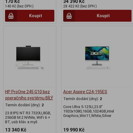
170 Kč
34 390 Kč
140 Kč (bez DPH:)
28 422 Kč (bez DPH:)
Koupit
Koupit
HP ProOne 245 G10 bez
Acer Aspire C24-195ES
operačního systému BÍLÝ
Termín dodání (dny):
2
Termín dodání (dny):
2
Core Ultra 5-125U,23.8"
1920x1080,16GB,1024GB,Intel
23.8 IPS NT R3 7320U,8GB,
Graphics,Win11,White,Silver
256GB M.2 NVMe, WiFi 6 +
BT, usb kláv. a myš
13 340 Kč
19 990 Kč