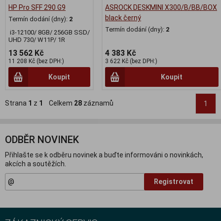
HP Pro SFF 290 G9
ASROCK DESKMINI X300/B/BB/BOX
black černý
Termín dodání (dny):
2
Termín dodání (dny):
2
i3-12100/ 8GB/ 256GB SSD/
UHD 730/ W11P/ 1R
13 562 Kč
4 383 Kč
11 208 Kč (bez DPH:)
3 622 Kč (bez DPH:)
Koupit
Koupit
Strana
1
z
1
Celkem
28
záznamů
1
ODBĚR NOVINEK
Přihlašte se k odběru novinek a buďte informováni o novinkách,
akcích a soutěžích.
Registrovat