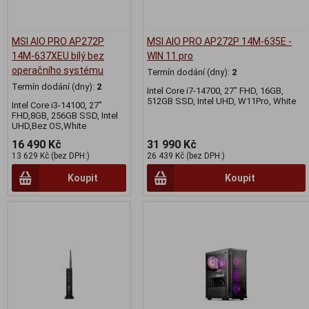
MSI AIO PRO AP272P
MSI AIO PRO AP272P 14M-635E -
14M-637XEU bílý bez
WIN 11 pro
operačního systému
Termín dodání (dny):
2
Termín dodání (dny):
2
Intel Core i7-14700, 27" FHD, 16GB,
512GB SSD, Intel UHD, W11Pro, White
Intel Core i3-14100, 27"
FHD,8GB, 256GB SSD, Intel
UHD,Bez OS,White
16 490 Kč
31 990 Kč
13 629 Kč (bez DPH:)
26 439 Kč (bez DPH:)
Koupit
Koupit