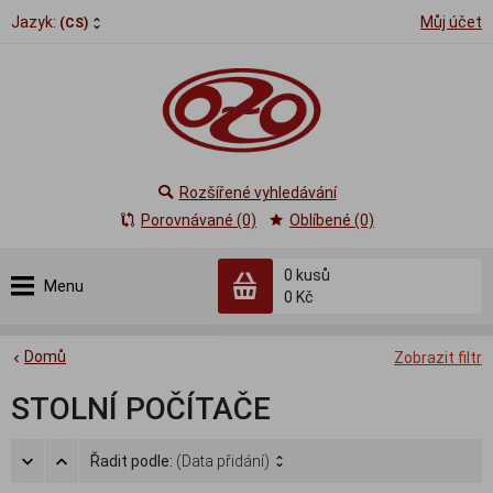
Jazyk:
Můj účet
(CS)
Rozšířené vyhledávání
Porovnávané (0)
Oblíbené (0)
0
kusů
Menu
0 Kč
Domů
Zobrazit filtr
STOLNÍ POČÍTAČE
Řadit podle:
(Data přidání)