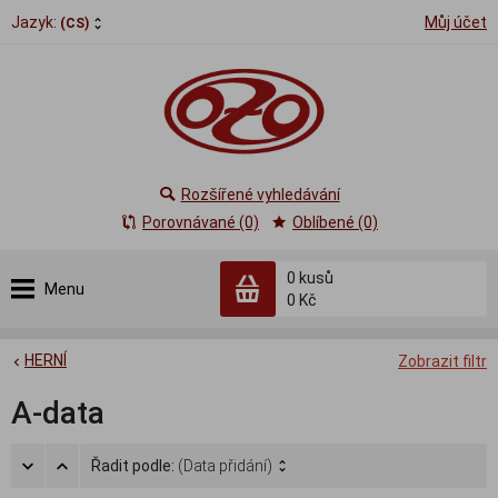
Jazyk:
Můj účet
(CS)
Rozšířené vyhledávání
Porovnávané (0)
Oblíbené (0)
0
kusů
Menu
0 Kč
HERNÍ
Zobrazit filtr
A-data
Řadit podle:
(Data přidání)