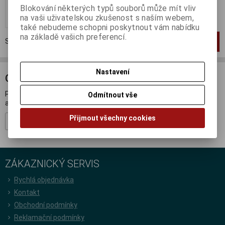
Blokování některých typů souborů může mít vliv
Koupit
na vaši uživatelskou zkušenost s naším webem,
také nebudeme schopni poskytnout vám nabídku
na základě vašich preferencí.
Strana
1
z
1
Celkem
1
záznamů
1
Nastavení
ODBĚR NOVINEK
Přihlašte se k odběru novinek a buďte informováni o novinkách,
Odmítnout vše
akcích a soutěžích.
Přijmout všechny cookies
Registrovat
ZÁKAZNICKÝ SERVIS
Rychlá objednávka
Kontakt
Obchodní podmínky
Reklamační podmínky