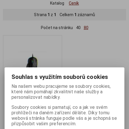
Katalog
Ceník
Strana
1
z
1
Celkem
1
záznamů
Počet na stránku
40
80
Souhlas s využitím souborů cookies
Na našem webu pracujeme se soubory cookies,
které nám pomáhají zkvalitnit naše služby a
personalizovat nabídky.
ADATA XPG herní myš ALPHA,
USB-C, RGB
Soubory cookies si pamatují, co a jak ve svém
prohlížeči na daném zařízení děláte. Díky tomu
Termín dodání (dny):
3
webová stránka funguje podle vás a je schopná se
677 Kč
přizpůsobit vašim preferencím.
559 Kč (bez DPH:)