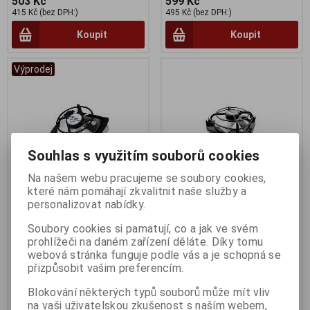
503 Kč
599 Kč
415 Kč (bez DPH:)
495 Kč (bez DPH:)
Koupit
Koupit
Výprodej
Souhlas s využitím souborů cookies
Na našem webu pracujeme se soubory cookies,
které nám pomáhají zkvalitnit naše služby a
personalizovat nabídky.
ARCTIC Alpine 64 GT Rev.2
ARCTIC Alpine 11 Pro (bulk
version)
Soubory cookies si pamatují, co a jak ve svém
Termín dodání (dny):
1
prohlížeči na daném zařízení děláte. Díky tomu
Termín dodání (dny):
1
webová stránka funguje podle vás a je schopná se
přizpůsobit vašim preferencím.
170 Kč
178 Kč
140 Kč (bez DPH:)
147 Kč (bez DPH:)
Blokování některých typů souborů může mít vliv
Koupit
Koupit
na vaši uživatelskou zkušenost s naším webem,