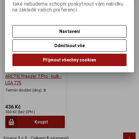
také nebudeme schopni poskytnout vám nabídku
na základě vašich preferencí.
Nastavení
Odmítnout vše
Přijmout všechny cookies
ARCTIC Freezer 7 Pro - bulk -
LGA 775
Termín dodání (dny):
3
436 Kč
360 Kč (bez DPH:)
Koupit
Strana
1
z
1
Celkem
5
záznamů
1