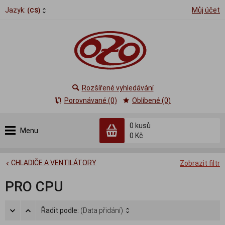
Jazyk:
Můj účet
(CS)
Rozšířené vyhledávání
Porovnávané (0)
Oblíbené (0)
0
kusů
Menu
0 Kč
CHLADIČE A VENTILÁTORY
Zobrazit filtr
PRO CPU
Řadit podle:
(Data přidání)