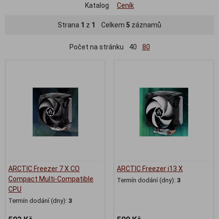
Katalog
Ceník
Strana
1
z
1
Celkem
5
záznamů
Počet na stránku
40
80
ARCTIC Freezer 7 X CO
ARCTIC Freezer i13 X
Compact Multi-Compatible
Termín dodání (dny):
3
CPU
Termín dodání (dny):
3