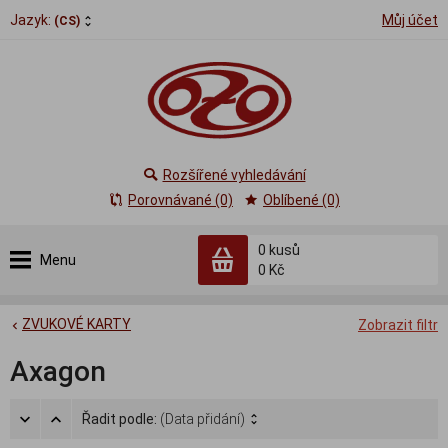
Jazyk:
Můj účet
(CS)
Rozšířené vyhledávání
Porovnávané (0)
Oblíbené (0)
0
kusů
Menu
0 Kč
ZVUKOVÉ KARTY
Zobrazit filtr
Axagon
Řadit podle:
(Data přidání)