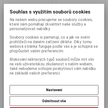
304 Kč
368 Kč
Souhlas s využitím souborů cookies
251 Kč (bez DPH:)
304 Kč (bez DPH:)
Na našem webu pracujeme se soubory cookies,
Koupit
Koupit
které nám pomáhají zkvalitnit naše služby a
personalizovat nabídky.
Soubory cookies si pamatují, co a jak ve svém
prohlížeči na daném zařízení děláte. Díky tomu
webová stránka funguje podle vás a je schopná se
přizpůsobit vašim preferencím.
Blokování některých typů souborů může mít vliv
na vaši uživatelskou zkušenost s naším webem,
také nebudeme schopni poskytnout vám nabídku
na základě vašich preferencí.
AXAGON USB2.0 - stereo
audio MINI adapter
Nastavení
Termín dodání (dny):
1
Odmítnout vše
176 Kč