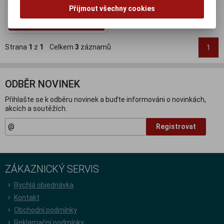
145 Kč (bez DPH:)
Přijmout všechny cookies
Koupit
Strana
1
z
1
Celkem
3
záznamů
1
ODBĚR NOVINEK
Přihlašte se k odběru novinek a buďte informováni o novinkách,
akcích a soutěžích.
Registrovat
ZÁKAZNICKÝ SERVIS
Rychlá objednávka
Kontakt
Obchodní podmínky
Reklamační podmínky