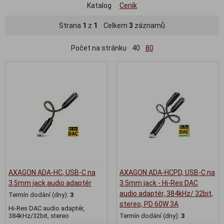
Katalog
Ceník
Strana
1
z
1
Celkem
3
záznamů
Počet na stránku
40
80
AXAGON ADA-HC, USB-C na
AXAGON ADA-HCPD, USB-C na
3.5mm jack audio adaptér
3.5mm jack - Hi-Res DAC
audio adaptér, 384kHz/ 32bit,
Termín dodání (dny):
3
stereo, PD 60W 3A
Hi-Res DAC audio adaptér,
384kHz/32bit, stereo
Termín dodání (dny):
3