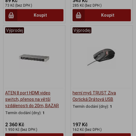
89 Kč
345 Kč
73 Kč (bez DPH:)
285 Kč (bez DPH:)
Koupit
Koupit
Výprodej
Výprodej
ATEN 8 port HDMI video
herní myš TRUST Ziva
switch, přenos na větší
Optická Drátová USB
vzdálenosti do 20m, BAZAR
Termín dodání (dny):
1
Termín dodání (dny):
1
2 360 Kč
197 Kč
1 950 Kč (bez DPH:)
162 Kč (bez DPH:)