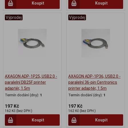
Koupit
Koupit
Výprodej
Výprodej
AXAGON ADP-1P25, USB2.0 -
AXAGON ADP-1P36, USB2.0 -
paralelní DB25F printer
paralelní 36-pin Centronics
adaptér, 1.5m
printer adaptér, 1.5m
Termín dodání (dny):
1
Termín dodání (dny):
1
197 Kč
197 Kč
162 Kč (bez DPH:)
162 Kč (bez DPH:)
Koupit
Koupit