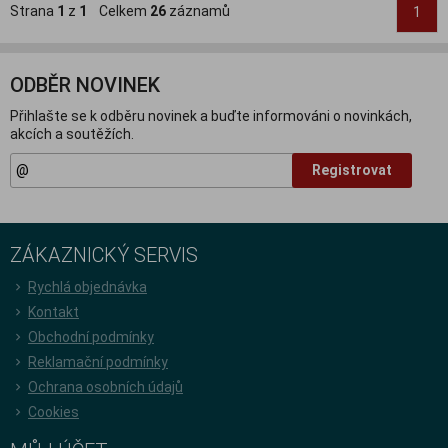
Strana
1
z
1
Celkem
26
záznamů
1
ODBĚR NOVINEK
Přihlašte se k odběru novinek a buďte informováni o novinkách,
akcích a soutěžích.
Registrovat
ZÁKAZNICKÝ SERVIS
Rychlá objednávka
Kontakt
Obchodní podmínky
Reklamační podmínky
Ochrana osobních údajů
Cookies