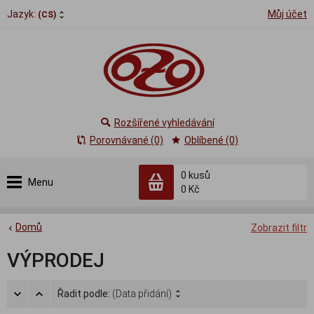
Jazyk:
Můj účet
(CS)
Rozšířené vyhledávání
Porovnávané (0)
Oblíbené (0)
0
kusů
Menu
0 Kč
Domů
Zobrazit filtr
VÝPRODEJ
Řadit podle:
(Data přidání)