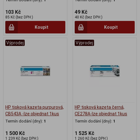
103 Kč
49 Kč
85 Kč (bez DPH:)
40 Kč (bez DPH:)
Koupit
Koupit
Výprodej
Výprodej
HP tisková kazeta purpurová,
HP tisková kazeta černá,
CB543A -lze objednat 1kus
CE278A-lze objednat 1kus
Termín dodání (dny):
1
Termín dodání (dny):
1
1 500 Kč
1 525 Kč
1 239 Kč (bez DPH:)
1 260 Kč (bez DPH:)