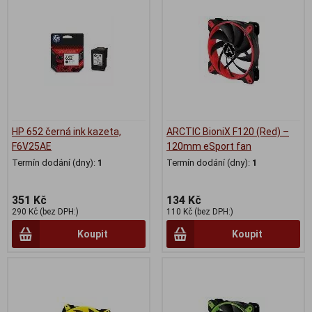
HP 652 černá ink kazeta,
ARCTIC BioniX F120 (Red) –
F6V25AE
120mm eSport fan
Termín dodání (dny):
1
Termín dodání (dny):
1
351 Kč
134 Kč
290 Kč (bez DPH:)
110 Kč (bez DPH:)
Koupit
Koupit