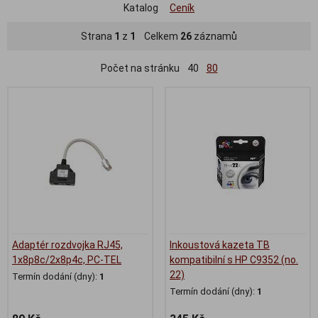
Katalog
Ceník
Strana
1
z
1
Celkem
26
záznamů
Počet na stránku
40
80
Adaptér rozdvojka RJ45,
Inkoustová kazeta TB
1x8p8c/2x8p4c, PC-TEL
kompatibilní s HP C9352 (no.
22)
Termín dodání (dny):
1
Termín dodání (dny):
1