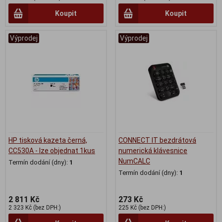
Koupit
Koupit
Výprodej
Výprodej
HP tisková kazeta černá,
CONNECT IT bezdrátová
CC530A - lze objednat 1kus
numerická klávesnice
NumCALC
Termín dodání (dny):
1
Termín dodání (dny):
1
2 811 Kč
273 Kč
2 323 Kč (bez DPH:)
225 Kč (bez DPH:)