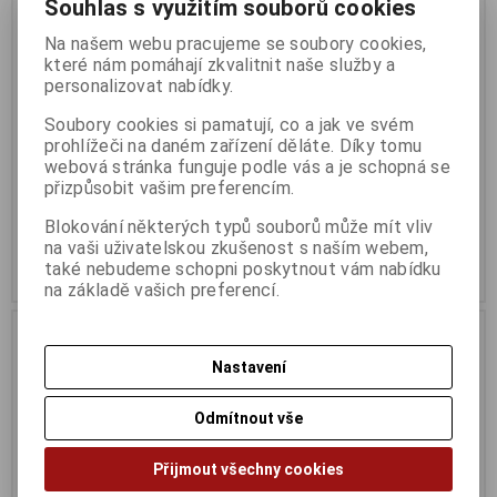
Souhlas s využitím souborů cookies
Na našem webu pracujeme se soubory cookies,
které nám pomáhají zkvalitnit naše služby a
personalizovat nabídky.
ARCTIC BioniX P120 - A-RGB -
Herní myš GENIUS Ammox X1-
Soubory cookies si pamatují, co a jak ve svém
lze objednat 1ks
400 ,400-3200 dpi
prohlížeči na daném zařízení děláte. Díky tomu
Termín dodání (dny):
1
Termín dodání (dny):
1
webová stránka funguje podle vás a je schopná se
přizpůsobit vašim preferencím.
350 Kč
442 Kč
Blokování některých typů souborů může mít vliv
290 Kč (bez DPH:)
365 Kč (bez DPH:)
na vaši uživatelskou zkušenost s naším webem,
také nebudeme schopni poskytnout vám nabídku
Koupit
Koupit
na základě vašich preferencí.
Výprodej
Výprodej
Nastavení
Odmítnout vše
Přijmout všechny cookies