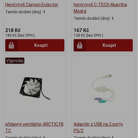
Herní myš Canyon Eclector
herní myš C-TECH Akantha
Modrá
Termín dodání (dny):
1
Termín dodání (dny):
1
218 Kč
167 Kč
180 Kč (bez DPH:)
138 Kč (bez DPH:)
Koupit
Koupit
Výprodej
přídavný ventilátor ARCTIC F8
Adaptér z USB na 2 porty
TC
PS/2
Termín dodání (dny):
1
Termín dodání (dny):
1