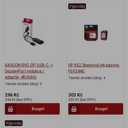
Výprodej
AXAGON RVC-DP, USB-C ->
HP 652 3barevná ink kazeta,
DisplayPort redukce /
F6V24AE
adaptér, 4K/60Hz
Termín dodání (dny):
1
Termín dodání (dny):
1
296 Kč
303 Kč
244 Kč (bez DPH:)
250 Kč (bez DPH:)
Koupit
Koupit
Výprodej