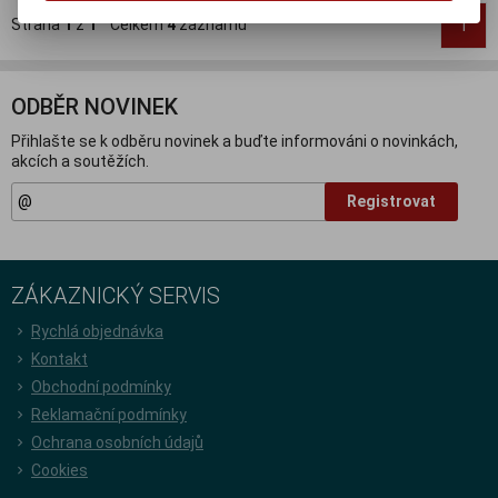
Strana
1
z
1
Celkem
4
záznamů
1
ODBĚR NOVINEK
Přihlašte se k odběru novinek a buďte informováni o novinkách,
akcích a soutěžích.
Registrovat
ZÁKAZNICKÝ SERVIS
Rychlá objednávka
Kontakt
Obchodní podmínky
Reklamační podmínky
Ochrana osobních údajů
Cookies