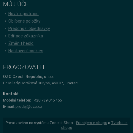
MŮJ ÚČET
Nová registrace
Oblíbené položky
Předchozí objednávky
Editace zákazníka
Změnit heslo
Nastavení cookies
PROVOZOVATEL
OZO Czech Republic, s.r.o.
Dr. Milady Horákové 185/66, 460 07, Liberec
Kontakt
Mobilní telefon:
+420 739 045 456
E-mail:
prodej@ozo.cz
Provozováno na systému Zoner inShop -
Pronájem e-shopu
a
Tvorba e-
shopu