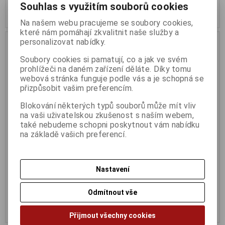
Souhlas s využitím souborů cookies
Koupit
Koupit
Na našem webu pracujeme se soubory cookies,
které nám pomáhají zkvalitnit naše služby a
Výprodej
Výprodej
personalizovat nabídky.
Soubory cookies si pamatují, co a jak ve svém
prohlížeči na daném zařízení děláte. Díky tomu
webová stránka funguje podle vás a je schopná se
přizpůsobit vašim preferencím.
Blokování některých typů souborů může mít vliv
na vaši uživatelskou zkušenost s naším webem,
také nebudeme schopni poskytnout vám nabídku
na základě vašich preferencí.
SanDisk Ultra Flair 64GB USB
SanDisk Ultra Flair 64GB USB
3.0 modrá
3.0 černá
Termín dodání (dny):
1
Termín dodání (dny):
1
Nastavení
299 Kč
299 Kč
Odmítnout vše
247 Kč (bez DPH:)
247 Kč (bez DPH:)
Koupit
Koupit
Přijmout všechny cookies