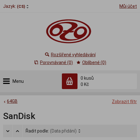
Jazyk:
Můj účet
(CS)
Rozšířené vyhledávání
Porovnávané (0)
Oblíbené (0)
0
kusů
Menu
0 Kč
64GB
Zobrazit filtr
SanDisk
Řadit podle:
(Data přidání)