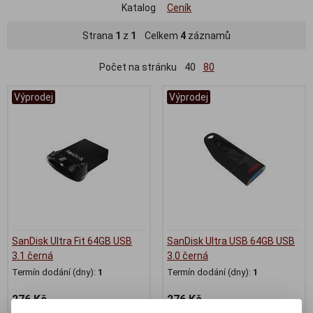
Katalog
Ceník
Strana
1
z
1
Celkem
4
záznamů
Počet na stránku
40
80
Výprodej
Výprodej
SanDisk Ultra Fit 64GB USB
SanDisk Ultra USB 64GB USB
3.1 černá
3.0 černá
Termín dodání (dny):
1
Termín dodání (dny):
1
276 Kč
276 Kč
228 Kč (bez DPH:)
228 Kč (bez DPH:)