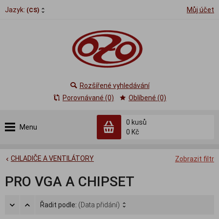
Jazyk:
Můj účet
(CS)
Rozšířené vyhledávání
Porovnávané (0)
Oblíbené (0)
0
kusů
Menu
0 Kč
CHLADIČE A VENTILÁTORY
Zobrazit filtr
PRO VGA A CHIPSET
Řadit podle:
(Data přidání)