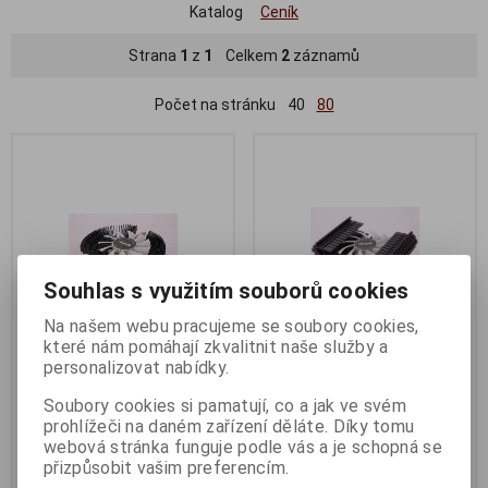
Katalog
Ceník
Strana
1
z
1
Celkem
2
záznamů
Počet na stránku
40
80
Souhlas s využitím souborů cookies
Na našem webu pracujeme se soubory cookies,
které nám pomáhají zkvalitnit naše služby a
personalizovat nabídky.
ACUTAKE ACU-DVS 01
ACUTAKE ACUTAKE ACU-DVR
DarkVGA Semicircle
01 DarkVGA Rectangle
Soubory cookies si pamatují, co a jak ve svém
prohlížeči na daném zařízení děláte. Díky tomu
Termín dodání (dny):
4
Termín dodání (dny):
4
webová stránka funguje podle vás a je schopná se
275 Kč
258 Kč
přizpůsobit vašim preferencím.
227 Kč (bez DPH:)
213 Kč (bez DPH:)