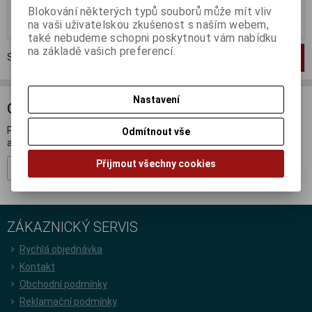
Blokování některých typů souborů může mít vliv
Koupit
Koupit
na vaši uživatelskou zkušenost s naším webem,
také nebudeme schopni poskytnout vám nabídku
na základě vašich preferencí.
Strana
1
z
1
Celkem
2
záznamů
1
Nastavení
ODBĚR NOVINEK
Přihlašte se k odběru novinek a buďte informováni o novinkách,
Odmítnout vše
akcích a soutěžích.
Přijmout všechny cookies
Registrovat
ZÁKAZNICKÝ SERVIS
Rychlá objednávka
Kontakt
Obchodní podmínky
Reklamační podmínky