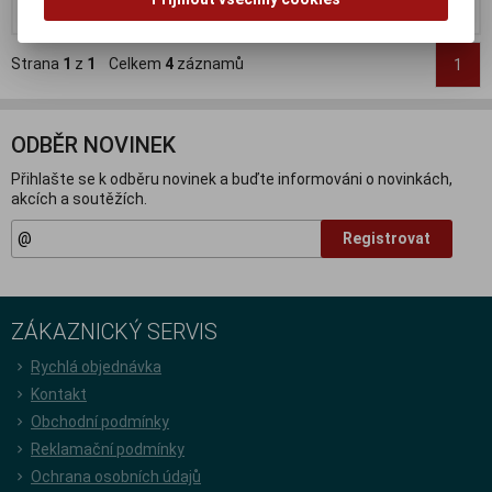
Koupit
Koupit
Strana
1
z
1
Celkem
4
záznamů
1
ODBĚR NOVINEK
Přihlašte se k odběru novinek a buďte informováni o novinkách,
akcích a soutěžích.
Registrovat
ZÁKAZNICKÝ SERVIS
Rychlá objednávka
Kontakt
Obchodní podmínky
Reklamační podmínky
Ochrana osobních údajů