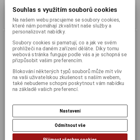
394 Kč
188 Kč
Souhlas s využitím souborů cookies
325 Kč (bez DPH:)
155 Kč (bez DPH:)
Na našem webu pracujeme se soubory cookies,
Koupit
Koupit
které nám pomáhají zkvalitnit naše služby a
personalizovat nabídky.
Soubory cookies si pamatují, co a jak ve svém
prohlížeči na daném zařízení děláte. Díky tomu
webová stránka funguje podle vás a je schopná se
přizpůsobit vašim preferencím.
Blokování některých typů souborů může mít vliv
na vaši uživatelskou zkušenost s naším webem,
také nebudeme schopni poskytnout vám nabídku
na základě vašich preferencí.
PremiumCord DisplayPort
PremiumCord DisplayPort
přípojný kabel M/ M 2m
přípojný kabel M/M 1m
Nastavení
Termín dodání (dny):
1
Termín dodání (dny):
4
Odmítnout vše
151 Kč
126 Kč
124 Kč (bez DPH:)
104 Kč (bez DPH:)
Přijmout všechny cookies