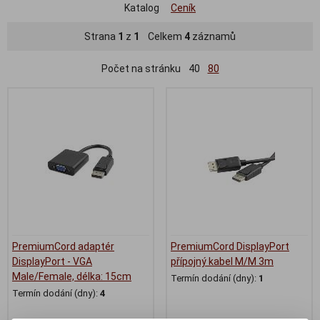
Katalog
Ceník
Strana
1
z
1
Celkem
4
záznamů
Počet na stránku
40
80
PremiumCord adaptér
PremiumCord DisplayPort
DisplayPort - VGA
přípojný kabel M/M 3m
Male/Female, délka: 15cm
Termín dodání (dny):
1
Termín dodání (dny):
4