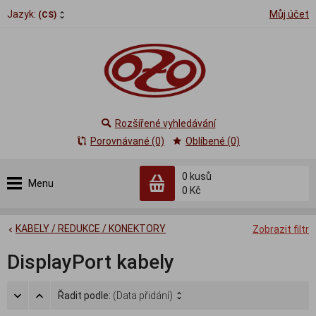
Jazyk:
Můj účet
(CS)
Rozšířené vyhledávání
Porovnávané (0)
Oblíbené (0)
0
kusů
Menu
0 Kč
KABELY / REDUKCE / KONEKTORY
Zobrazit filtr
DisplayPort kabely
Řadit podle:
(Data přidání)