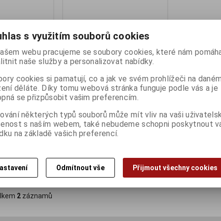
hlas s využitím souborů cookies
ašem webu pracujeme se soubory cookies, které nám pomáha
litnit naše služby a personalizovat nabídky.
ory cookies si pamatují, co a jak ve svém prohlížeči na dané
zení děláte. Díky tomu webová stránka funguje podle vás a je
pná se přizpůsobit vašim preferencím.
00087A 120mm
ARCTIC ACFAN00086A 92mm
ování některých typů souborů může mít vliv na vaši uživatels
Fan Grills
šenost s naším webem, také nebudeme schopni poskytnout 
ny):
1
Termín dodání (dny):
1
dku na základě vašich preferencí.
43 Kč
35 Kč (bez DPH:)
astavení
Odmítnout vše
Přijmout všechny cookies
Koupit
Koupit
lkem
2
záznamů