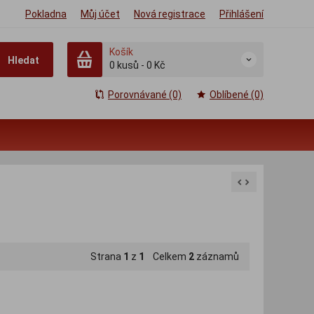
Pokladna
Můj účet
Nová registrace
Přihlášení
Košík
Hledat
0
kusů
-
0 Kč
Porovnávané (0)
Oblíbené (0)
Strana
1
z
1
Celkem
2
záznamů