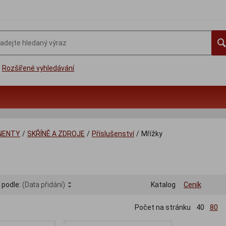
Rozšířené vyhledávání
NENTY
/
SKŘÍNĚ A ZDROJE
/
Příslušenství
/
Mřížky
 podle:
(Data přidání)
Katalog
Ceník
Počet na stránku
40
80