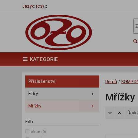
Jazyk:
(CS)
KATEGORIE
Příslušenství
Domů
/
KOMPO
Filtry
Mřížky
Mřížky
Řadit
Filtr
akce
(0)