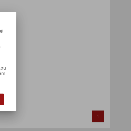
jí
m
kou
vám
1