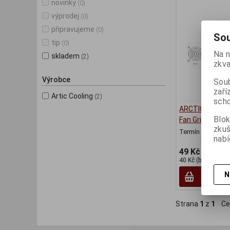
novinky
(0)
výprodej
(0)
připravujeme
(0)
Sou
tip
(0)
Na n
skladem
(2)
zkva
Výrobce
Soub
zaří
Artic Cooling
(2)
scho
ARCTIC ACFAN
Blok
Fan Grills
zku
Termín dodání (d
nabí
49 Kč
40 Kč (bez DPH:)
N
Strana
1
z
1
Ce