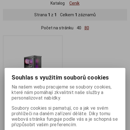
Katalog
Ceník
Strana
1
z
1
Celkem
1
záznamů
Počet na stránku
40
80
Souhlas s využitím souborů cookies
Na našem webu pracujeme se soubory cookies,
které nám pomáhají zkvalitnit naše služby a
personalizovat nabídky.
LYNX Challenger Ryzen 5
5600X
Soubory cookies si pamatují, co a jak ve svém
prohlížeči na daném zařízení děláte. Díky tomu
Termín dodání (dny):
2
webová stránka funguje podle vás a je schopná se
26 924 Kč
přizpůsobit vašim preferencím.
22 251 Kč (bez DPH:)