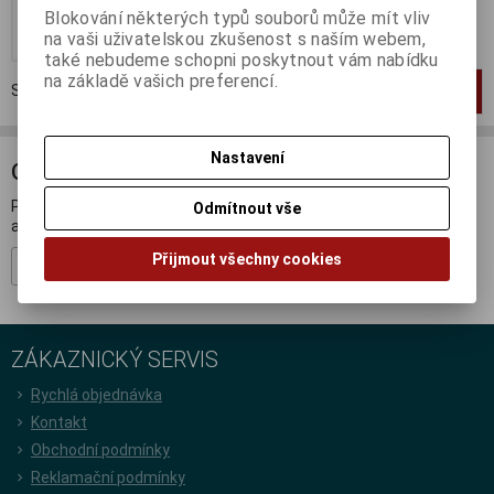
Blokování některých typů souborů může mít vliv
Koupit
na vaši uživatelskou zkušenost s naším webem,
také nebudeme schopni poskytnout vám nabídku
na základě vašich preferencí.
Strana
1
z
1
Celkem
1
záznamů
1
Nastavení
ODBĚR NOVINEK
Přihlašte se k odběru novinek a buďte informováni o novinkách,
Odmítnout vše
akcích a soutěžích.
Přijmout všechny cookies
Registrovat
ZÁKAZNICKÝ SERVIS
Rychlá objednávka
Kontakt
Obchodní podmínky
Reklamační podmínky