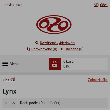
Jazyk:
Můj účet
(CS)
Rozšířené vyhledávání
Porovnávané (0)
Oblíbené (0)
0
kusů
Menu
0 Kč
HERNÍ
Zobrazit filtr
Lynx
Řadit podle:
(Data přidání)