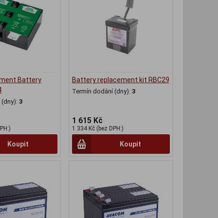
ment Battery
Battery replacement kit RBC29
4
Termín dodání (dny):
3
(dny):
3
1 615 Kč
PH:)
1 334 Kč (bez DPH:)
Koupit
Koupit