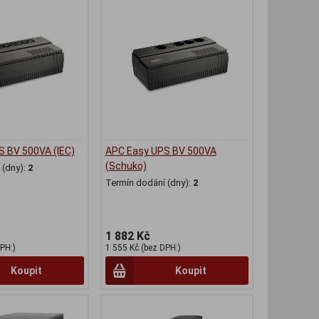
 BV 500VA (IEC)
APC Easy UPS BV 500VA
(Schuko)
(dny):
2
Termín dodání (dny):
2
1 882 Kč
PH:)
1 555 Kč (bez DPH:)
Koupit
Koupit