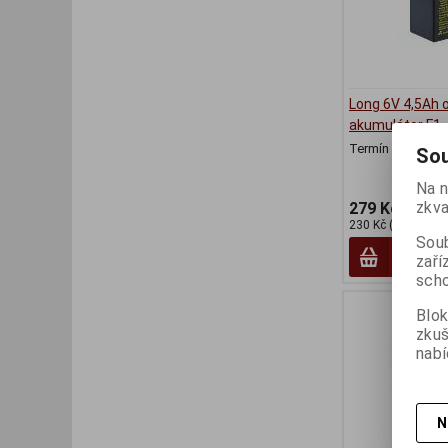
Long 6V 4,5Ah 
akumulátor F1
Termín dodání (d
Sou
Na n
zkva
279 Kč
230 Kč (bez DPH:)
Soub
zaří
scho
Blok
zku
nabí
N