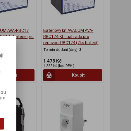
COM AVA-RBC17
Bateriový kit AVACOM AVA-
BC17 - baterie pro
RBC124-KIT náhrada pro
renovaci RBC124 (2ks baterií)
(dny):
3
Termín dodání (dny):
3
jí
1 478 Kč
H:)
1 222 Kč (bez DPH:)
m
Koupit
Koupit
kou
vám