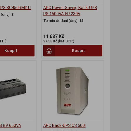
UPS SC450RMI1U
APC Power Saving Back-UPS
RS 1500VA-FR 230V
(dny):
3
Termín dodání (dny):
14
11 687 Kč
PH:)
9 658 Kč (bez DPH:)
Koupit
Koupit
S BV 650VA
APC Back-UPS CS 500I