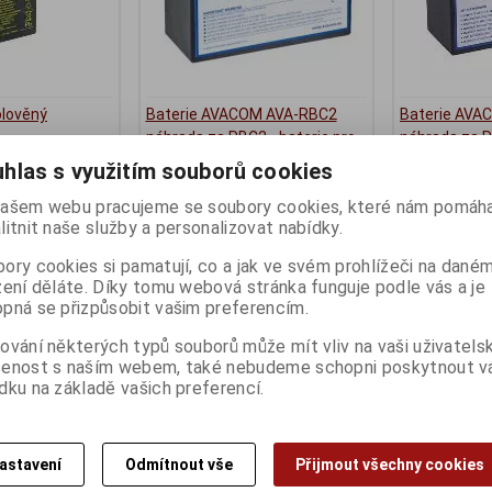
olověný
Baterie AVACOM AVA-RBC2
Baterie AVA
náhrada za RBC2 - baterie pro
náhrada za R
UPS
UPS
ny):
4
hlas s využitím souborů cookies
Termín dodání (dny):
3
Termín dodání 
ašem webu pracujeme se soubory cookies, které nám pomáha
litnit naše služby a personalizovat nabídky.
466 Kč
677 Kč
385 Kč (bez DPH:)
560 Kč (bez DP
ory cookies si pamatují, co a jak ve svém prohlížeči na dané
Koupit
Koupit
zení děláte. Díky tomu webová stránka funguje podle vás a je
pná se přizpůsobit vašim preferencím.
ování některých typů souborů může mít vliv na vaši uživatels
šenost s naším webem, také nebudeme schopni poskytnout 
dku na základě vašich preferencí.
astavení
Odmítnout vše
Přijmout všechny cookies