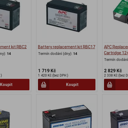
ement kit RBC2
Battery replacement kit RBC17
APC Replace
Cartridge 12
ny):
14
Termín dodání (dny):
14
Termín dodání 
1 719 Kč
2 829 Kč
:)
1 420 Kč (bez DPH:)
2 338 Kč (bez D
Koupit
Koupit