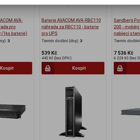
AVACOM AVA-
Baterie AVACOM AVA-RBC110
Sandberg Po
rada pro
náhrada za RBC110 - baterie
200 - mobilní 
 (1ks baterie)
pro UPS
nabíjecí stan
ny):
3
Termín dodání (dny):
3
Termín dodání 
539 Kč
7 536 Kč
445 Kč (bez DPH:)
6 228 Kč (bez D
Koupit
Koupit