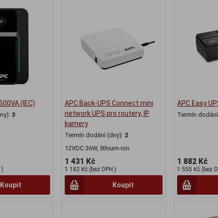
500VA (IEC)
APC Back-UPS Connect mini
APC Easy UPS
network UPS pro routery, IP
ny):
3
Termín dodání 
kamery
Termín dodání (dny):
2
12VDC 36W, lithium-ion
1 431 Kč
1 882 Kč
:)
1 182 Kč (bez DPH:)
1 555 Kč (bez D
Koupit
Koupit