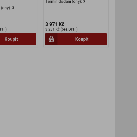
Termín dodání (dny):
7
(dny):
3
3 971 Kč
PH:)
3 281 Kč (bez DPH:)
Koupit
Koupit