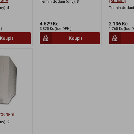
230V
(Schuko)
Termín dodání (dny):
3
ny):
4
Termín dodání 
4 629 Kč
2 136 Kč
:)
3 825 Kč (bez DPH:)
1 765 Kč (bez D
Koupit
Koupit
CS 350I
ny):
2