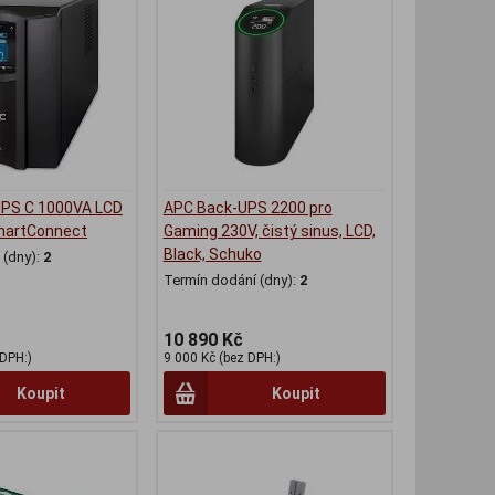
PS C 1000VA LCD
APC Back-UPS 2200 pro
martConnect
Gaming 230V, čistý sinus, LCD,
Black, Schuko
(dny):
2
Termín dodání (dny):
2
10 890 Kč
 DPH:)
9 000 Kč (bez DPH:)
Koupit
Koupit