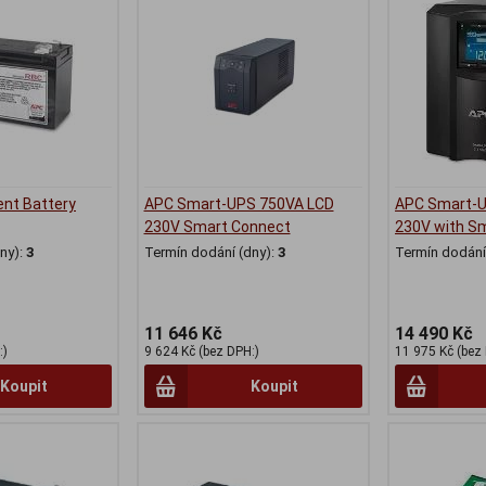
nt Battery
APC Smart-UPS 750VA LCD
APC Smart-U
230V Smart Connect
230V with S
ny):
3
Termín dodání (dny):
3
Termín dodání 
11 646 Kč
14 490 Kč
:)
9 624 Kč (bez DPH:)
11 975 Kč (bez
Koupit
Koupit