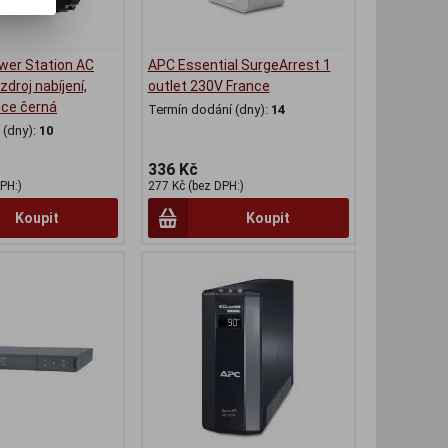
wer Station AC
APC Essential SurgeArrest 1
zdroj nabíjení,
outlet 230V France
ice černá
Termín dodání (dny):
14
(dny):
10
336 Kč
PH:)
277 Kč (bez DPH:)
Koupit
Koupit