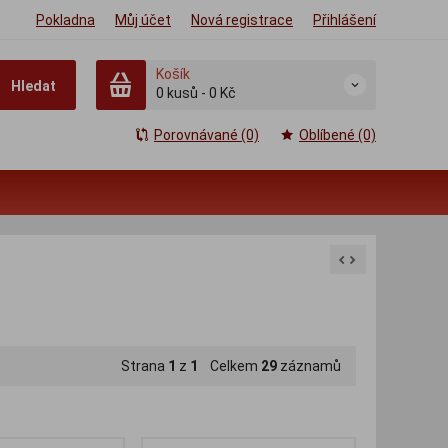
Pokladna
Můj účet
Nová registrace
Přihlášení
Košík
Hledat
0
kusů
-
0 Kč
Porovnávané (0)
Oblíbené (0)
E
Strana
1
z
1
Celkem
29
záznamů