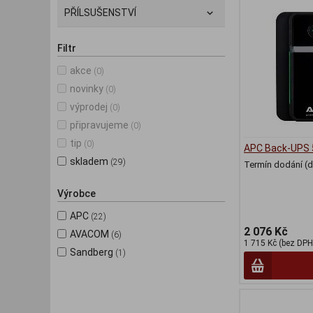
PŘÍLSUŠENSTVÍ
Filtr
akce
(0)
novinky
(0)
výprodej
(0)
připravujeme
(0)
tip
(0)
APC Back-UPS 
skladem
(29)
Termín dodání (d
Výrobce
APC
(22)
2 076 Kč
AVACOM
(6)
1 715 Kč (bez DPH
Sandberg
(1)