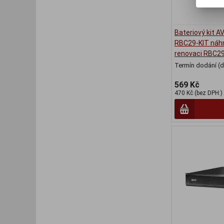
Bateriový kit 
RBC29-KIT náh
renovaci RBC29
Termín dodání (d
569 Kč
470 Kč (bez DPH:)