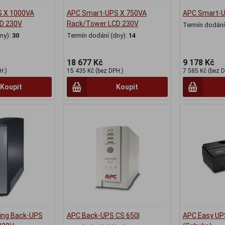
 X 1000VA
APC Smart-UPS X 750VA
APC Smart-
D 230V
Rack/Tower LCD 230V
Termín dodání 
ny):
30
Termín dodání (dny):
14
18 677 Kč
9 178 Kč
H:)
15 435 Kč (bez DPH:)
7 585 Kč (bez D
Koupit
Koupit
ing Back-UPS
APC Back-UPS CS 650I
APC Easy UP