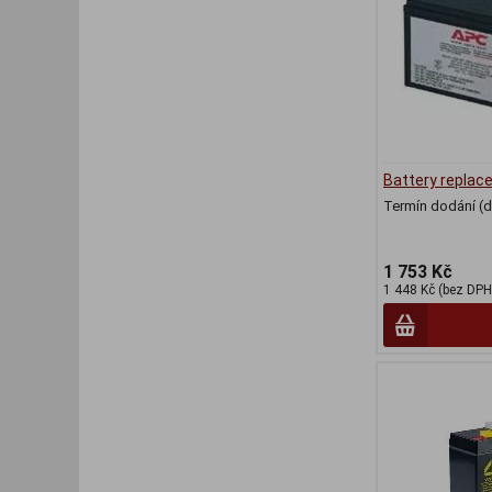
Battery replac
Termín dodání (d
1 753 Kč
1 448 Kč (bez DPH